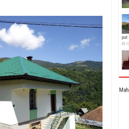
put
10
Maha