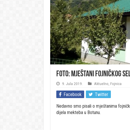
FOTO: Mještani fojničkog se
9. Jula 2019.
Aktuelno
,
Fojnica
Facebook
Twitter
Nedavno smo pisali o mještanima fojničko
dijela mekteba u Botunu.