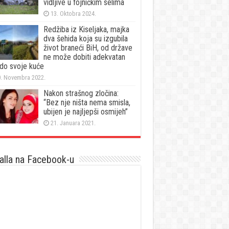
vidljive u fojničkim selima
13. Oktobra 2024.
Redžiba iz Kiseljaka, majka
dva šehida koja su izgubila
život braneći BiH, od države
ne može dobiti adekvatan
 do svoje kuće
. Novembra 2022.
Nakon strašnog zločina:
“Bez nje ništa nema smisla,
ubijen je najljepši osmijeh”
21. Januara 2021.
lla na Facebook-u