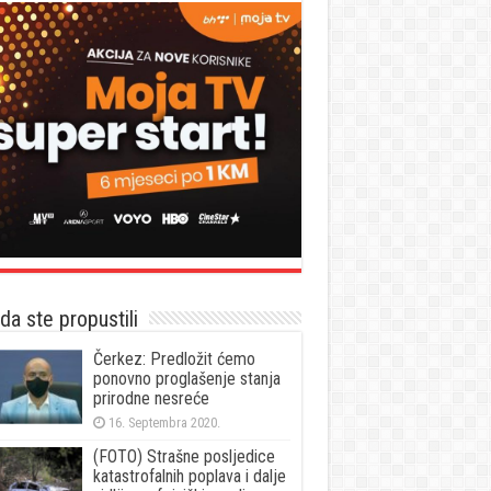
a ste propustili
Čerkez: Predložit ćemo
ponovno proglašenje stanja
prirodne nesreće
16. Septembra 2020.
(FOTO) Strašne posljedice
katastrofalnih poplava i dalje