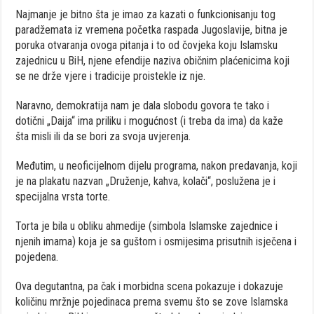
Najmanje je bitno šta je imao za kazati o funkcionisanju tog
paradžemata iz vremena početka raspada Jugoslavije, bitna je
poruka otvaranja ovoga pitanja i to od čovjeka koju Islamsku
zajednicu u BiH, njene efendije naziva običnim plaćenicima koji
se ne drže vjere i tradicije proistekle iz nje.
Naravno, demokratija nam je dala slobodu govora te tako i
dotični „Daija“ ima priliku i mogućnost (i treba da ima) da kaže
šta misli ili da se bori za svoja uvjerenja.
Međutim, u neoficijelnom dijelu programa, nakon predavanja, koji
je na plakatu nazvan „Druženje, kahva, kolači“, poslužena je i
specijalna vrsta torte.
Torta je bila u obliku ahmedije (simbola Islamske zajednice i
njenih imama) koja je sa guštom i osmijesima prisutnih isječena i
pojedena.
Ova degutantna, pa čak i morbidna scena pokazuje i dokazuje
količinu mržnje pojedinaca prema svemu što se zove Islamska