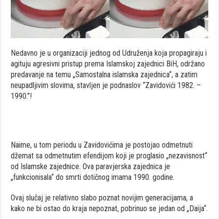
Nedavno je u organizaciji jednog od Udruženja koja propagiraju i
agituju agresivni pristup prema Islamskoj zajednici BiH, održano
predavanje na temu „Samostalna islamska zajednica“, a zatim
neupadljivim slovima, stavljen je podnaslov “Zavidovići 1982. –
1990.”!
Naime, u tom periodu u Zavidovićima je postojao odmetnuti
džemat sa odmetnutim efendijom koji je proglasio „nezavisnost“
od Islamske zajednice. Ova paravjerska zajednica je
„funkcionisala“ do smrti dotičnog imama 1990. godine.
Ovaj slučaj je relativno slabo poznat novijim generacijama, a
kako ne bi ostao do kraja nepoznat, pobrinuo se jedan od „Daija“.