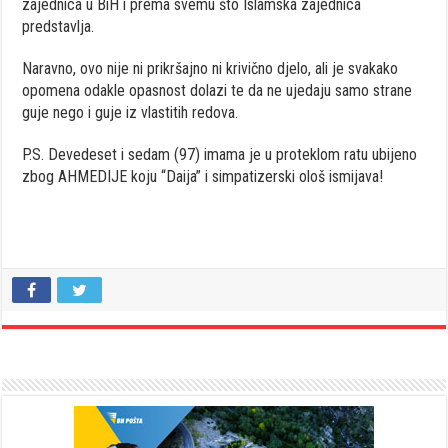
zajednica u BiH i prema svemu što Islamska zajednica
predstavlja.
Naravno, ovo nije ni prikršajno ni krivično djelo, ali je svakako
opomena odakle opasnost dolazi te da ne ujedaju samo strane
guje nego i guje iz vlastitih redova.
P.S. Devedeset i sedam (97) imama je u proteklom ratu ubijeno
zbog AHMEDIJE koju “Daija” i simpatizerski ološ ismijava!