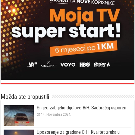
Možda ste propustili
Snijeg zabijelio dijelove BiH: Saobraćaj usporen
14. Novembra 2024.
Upozorenje za građane BiH: Kvalitet zraka u