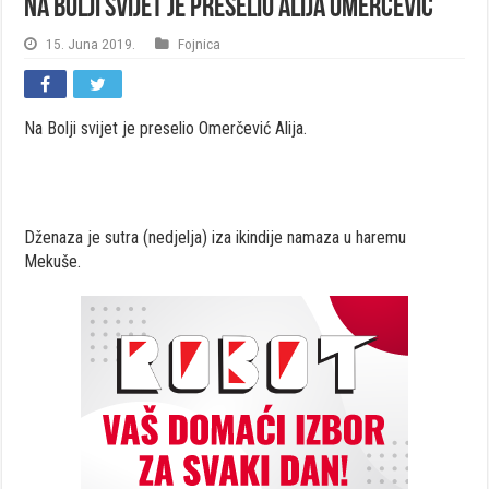
Na Bolji svijet je preselio Alija Omerčević
15. Juna 2019.
Fojnica
Na Bolji svijet je preselio Omerčević Alija.
Dženaza je sutra (nedjelja) iza ikindije namaza u haremu
Mekuše.