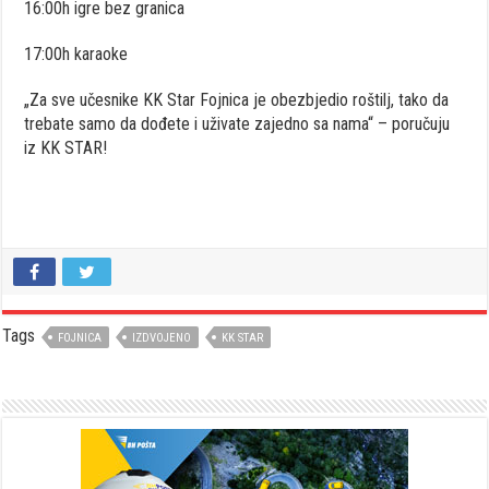
16:00h igre bez granica
17:00h karaoke
„Za sve učesnike KK Star Fojnica je obezbjedio roštilj, tako da
trebate samo da dođete i uživate zajedno sa nama“ – poručuju
iz KK STAR!
Tags
FOJNICA
IZDVOJENO
KK STAR