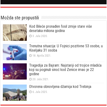
Možda ste propustili
Kod Bileće pronađen fosil zmije stare više
desetaka miliona godina
3. Jula 2020.
Trenutna situacija: U Fojnici pozitivne 53 osobe, u
Kiseljaku 31 osoba
18. Aprila 2021.
Tragedija za Bajram: Najstariji od trojice mladića
koji su poginuli sinoć kod Zenice imao je 22
godine
20. Jula 2021.
Otvorena obnovljena džamija kod Trebinja
6. Jula 2025.