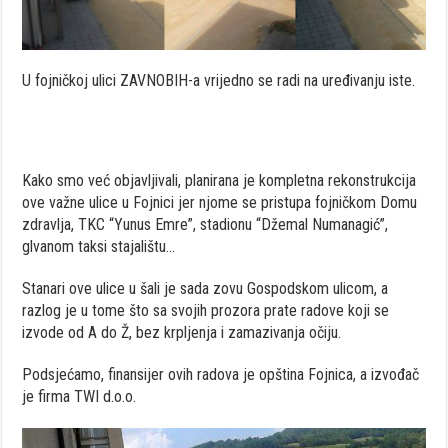
U fojničkoj ulici ZAVNOBIH-a vrijedno se radi na uređivanju iste.
Kako smo već objavljivali, planirana je kompletna rekonstrukcija
ove važne ulice u Fojnici jer njome se pristupa fojničkom Domu
zdravlja, TKC “Yunus Emre”, stadionu “Džemal Numanagić”,
glvanom taksi stajalištu…
Stanari ove ulice u šali je sada zovu Gospodskom ulicom, a
razlog je u tome što sa svojih prozora prate radove koji se
izvode od A do Ž, bez krpljenja i zamazivanja očiju.
Podsjećamo, finansijer ovih radova je opština Fojnica, a izvođač
je firma TWI d.o.o.