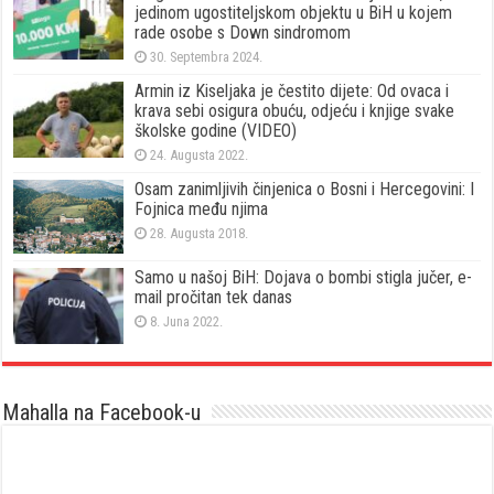
jedinom ugostiteljskom objektu u BiH u kojem
rade osobe s Down sindromom
30. Septembra 2024.
Armin iz Kiseljaka je čestito dijete: Od ovaca i
krava sebi osigura obuću, odjeću i knjige svake
školske godine (VIDEO)
24. Augusta 2022.
Osam zanimljivih činjenica o Bosni i Hercegovini: I
Fojnica među njima
28. Augusta 2018.
Samo u našoj BiH: Dojava o bombi stigla jučer, e-
mail pročitan tek danas
8. Juna 2022.
Mahalla na Facebook-u