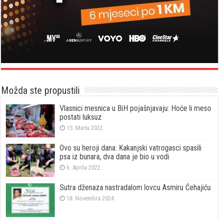
Možda ste propustili
Vlasnici mesnica u BiH pojašnjavaju: Hoće li meso
postati luksuz
15. Marta 2022.
Ovo su heroji dana: Kakanjski vatrogasci spasili
psa iz bunara, dva dana je bio u vodi
6. Aprila 2022.
Sutra dženaza nastradalom lovcu Asmiru Ćehajiću
18. Novembra 2024.