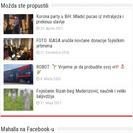
Možda ste propustili
Korona party u BiH: Mladić pucao iz mitraljeza i
prekinuo slavlje
20. Aprila 2021.
FOTO: IGASA uručila novčane donacije fojničkim
jetimima
21. Decembra 2018.
ROBOT:
Vrijeme je da probudite svoj vrt!
6. Marta 2026.
Fojničanin Rizah-beg Muderizović, naučnik i veliki
šaljivdžija
11. Maja 2017.
Mahalla na Facebook-u