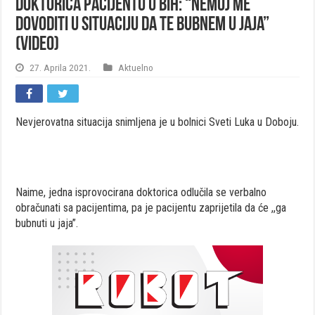
Doktorica pacijentu u BiH: “Nemoj me
dovoditi u situaciju da te bubnem u jaja”
(VIDEO)
27. Aprila 2021.
Aktuelno
Nevjerovatna situacija snimljena je u bolnici Sveti Luka u Doboju.
Naime, jedna isprovocirana doktorica odlučila se verbalno
obračunati sa pacijentima, pa je pacijentu zaprijetila da će ,,ga
bubnuti u jaja”.