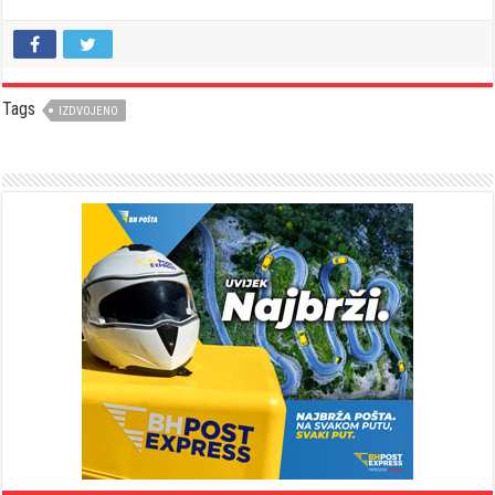
Tags
IZDVOJENO