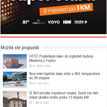
Možda ste propustili
FOTO: Pogledajte kako će izgledati buduća
Medresa u Fojnici
22. Marta 2018.
Novi mini toplotni talas stiže u BiH, temperature
do 39 stepeni
29. Juna 2021.
IZ BiH utvrdila vrijednost nisaba: Dužni ste dati
zekat ukoliko imate preko 10 hiljada KM
7. Aprila 2022.