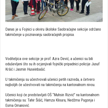
Danas je u Fojnici u okviru školske Saobraćajne sekcije održano
takmičenje u poznavanju saobraćajnih propisa.
Voditeljica ove sekcije je prof. Azra Dević, a učenici su bili
oduševljeni što su ih ocjenjivali fojnički pripadnici policije Jusuf
Kršić i Jasmin Huseinbašić.
U takmičenju su učestvovali učenici petih razreda, a četvero
najboljih će učestvovati na takmičenju na kantonalnom nivou.
Učenici koji će predstavljati OŠ “Muhsin Rizvić” na kantonalnom
takmičenju su: Tahir Šišić, Hamza Klisura, Nedžma Pugonja i
Esma Omanović.