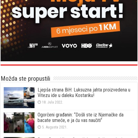
Možda ste propustili
Ljepša strana BiH: Luksuzna jahta proizvedena u
Vitezu ide u daleku Kostariku!
18. Jula 2022.
Ogorčeni građanin: “Došli ste iz Njemačke da
bacate smeće, e ja ću vas naučiti”
5. Augusta 2021.