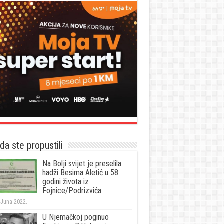
a ste propustili
Na Bolji svijet je preselila
hadži Besima Aletić u 58.
godini života iz
Fojnice/Podrizvića
 Juna 2022.
U Njemačkoj poginuo