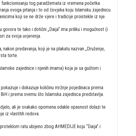
 o funkcionisanju tog paradžemata iz vremena početka
ranja ovoga pitanja i to od čovjeka koju Islamsku zajednicu
nicima koji se ne drže vjere i tradicije proistekle iz nje.
govora te tako i dotični „Daija“ ima priliku i mogućnost (i
ori za svoja uvjerenja.
, nakon predavanja, koji je na plakatu nazvan „Druženje,
rsta torte.
Islamske zajednice i njenih imama) koja je sa guštom i
 pokazuje i dokazuje količinu mržnje pojedinaca prema
BiH i prema svemu što Islamska zajednica predstavlja.
no djelo, ali je svakako opomena odakle opasnost dolazi te
e iz vlastitih redova.
proteklom ratu ubijeno zbog AHMEDIJE koju “Daija” i