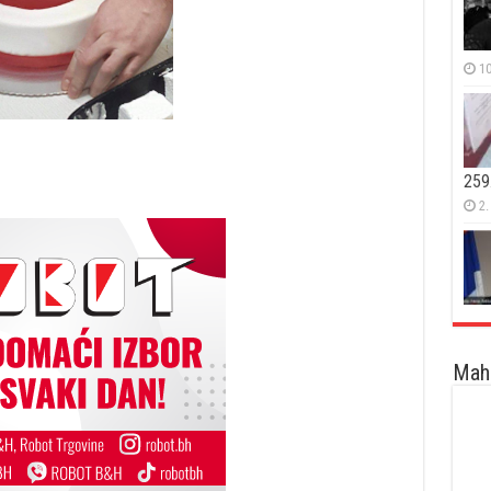
10
259
2.
Maha