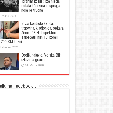
Ibrahim iz BiH: Iza njega
ostala kćerkica i supruga
koja je trudna
. Marta 2026.
Brze kontrole kafića,
trgovina, kladionica, pekara
širom FBiH: Inspektori
zapečatili njih 18, izdali
.700 KM kazni
 Februara 2025.
Dodik najavio: Vojska BiH
izlazi na granice
14. Marta 2020.
lla na Facebook-u