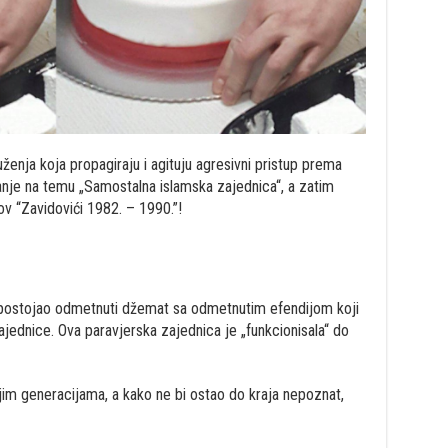
ženja koja propagiraju i agituju agresivni pristup prema
anje na temu „Samostalna islamska zajednica“, a zatim
ov “Zavidovići 1982. – 1990.”!
 postojao odmetnuti džemat sa odmetnutim efendijom koji
ajednice. Ova paravjerska zajednica je „funkcionisala“ do
ijim generacijama, a kako ne bi ostao do kraja nepoznat,