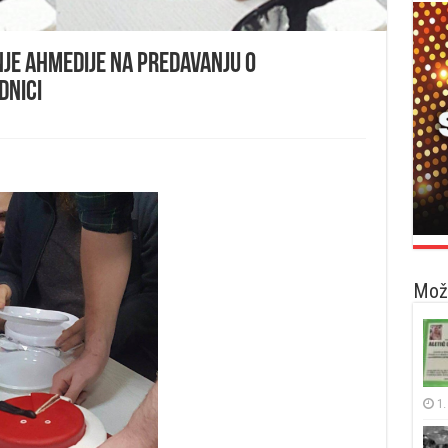
je ahmedije na predavanju o
dnici
Možd
1.