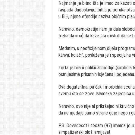
Najmanje je bitno šta je imao za kazati
raspada Jugoslavije, bitna je poruka otva
u BiH, njene efendije naziva običnim plaće
Naravno, demokratija nam je dala slobodu 
treba da ima) da kaže šta misli ili da se b
Međutim, u neoficijelnom dijelu programa
kahva, kolači“, poslužena je i specijalna v
Torta je bila u obliku ahmedije (simbola 
osmijesima prisutnih isječena i pojedena.
Ova degutantna, pa čak i morbidna scena
svemu što se zove Islamska zajednica u 
Naravno, ovo nije ni prikršajno ni krivič
da ne ujedaju samo strane guje nego i guj
P.S. Devedeset i sedam (97) imama je u 
simpatizerski ološ ismijava!