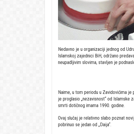
Nedavno je u organizaciji jednog od Udru
Islamskoj zajednici BiH, održano predav
neupadljivim slovima, stavljen je podnasl
Naime, u tom periodu u Zavidovićima je
je proglasio „nezavisnost“ od Islamske z
smrti dotičnog imama 1990. godine.
Ovaj slučaj je relativno slabo poznat nov
pobrinuo se jedan od „Daija“.