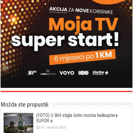
Možda ste propustili
(FOTO) U BiH stigla četiri moćna helikoptera
EUFOR-a
14. Januara 2025.