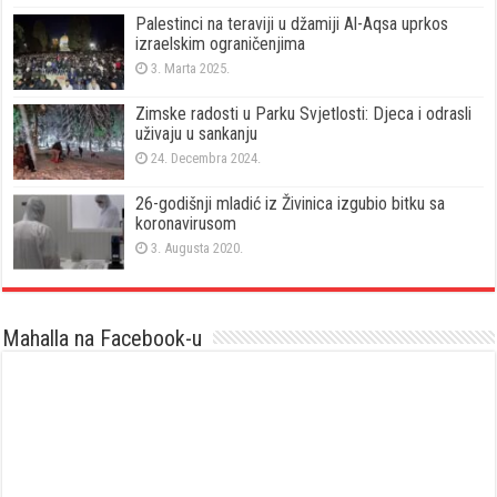
Palestinci na teraviji u džamiji Al-Aqsa uprkos
izraelskim ograničenjima
3. Marta 2025.
Zimske radosti u Parku Svjetlosti: Djeca i odrasli
uživaju u sankanju
24. Decembra 2024.
26-godišnji mladić iz Živinica izgubio bitku sa
koronavirusom
3. Augusta 2020.
Mahalla na Facebook-u