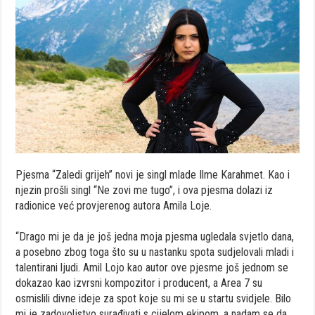
Pjesma “Zaledi grijeh” novi je singl mlade Ilme Karahmet. Kao i
njezin prošli singl “Ne zovi me tugo”, i ova pjesma dolazi iz
radionice već provjerenog autora Amila Loje.
“Drago mi je da je još jedna moja pjesma ugledala svjetlo dana,
a posebno zbog toga što su u nastanku spota sudjelovali mladi i
talentirani ljudi. Amil Lojo kao autor ove pjesme još jednom se
dokazao kao izvrsni kompozitor i producent, a Area 7 su
osmislili divne ideje za spot koje su mi se u startu svidjele. Bilo
mi je zadovoljstvo surađivati s cijelom ekipom, a nadam se da