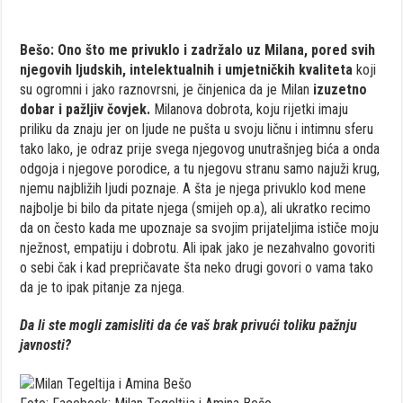
Bešo:
Ono što me privuklo i zadržalo uz Milana, pored svih
njegovih ljudskih, intelektualnih i umjetničkih kvaliteta
koji
su ogromni i jako raznovrsni, je činjenica da je Milan
izuzetno
dobar i pažljiv čovjek.
Milanova dobrota, koju rijetki imaju
priliku da znaju jer on ljude ne pušta u svoju ličnu i intimnu sferu
tako lako, je odraz prije svega njegovog unutrašnjeg bića a onda
odgoja i njegove porodice, a tu njegovu stranu samo najuži krug,
njemu najbližih ljudi poznaje. A šta je njega privuklo kod mene
najbolje bi bilo da pitate njega (smijeh op.a), ali ukratko recimo
da on često kada me upoznaje sa svojim prijateljima ističe moju
nježnost, empatiju i dobrotu. Ali ipak jako je nezahvalno govoriti
o sebi čak i kad prepričavate šta neko drugi govori o vama tako
da je to ipak pitanje za njega.
Da li ste mogli zamisliti da će vaš brak privući toliku pažnju
javnosti?