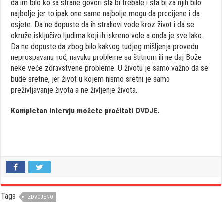
da im bilo ko sa strane govori šta bi trebale i šta bi za njih bilo
najbolje jer to ipak one same najbolje mogu da procijene i da
osjete. Da ne dopuste da ih strahovi vode kroz život i da se
okruže isključivo ljudima koji ih iskreno vole a onda je sve lako.
Da ne dopuste da zbog bilo kakvog tudjeg mišljenja provedu
neprospavanu noć, navuku probleme sa štitnom ili ne daj Bože
neke veće zdravstvene probleme. U životu je samo važno da se
bude sretne, jer život u kojem nismo sretni je samo
preživljavanje života a ne življenje života.
Kompletan intervju možete pročitati
OVDJE
.
Tags
IZDVOJENO