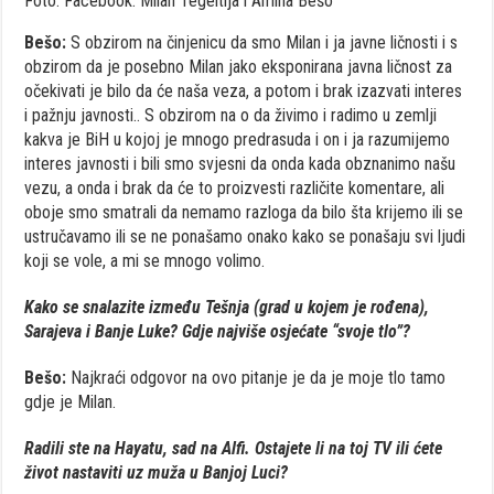
Foto: Facebook: Milan Tegeltija i Amina Bešo
Bešo:
S obzirom na činjenicu da smo Milan i ja javne ličnosti i s
obzirom da je posebno Milan jako eksponirana javna ličnost za
očekivati je bilo da će naša veza, a potom i brak izazvati interes
i pažnju javnosti.. S obzirom na o da živimo i radimo u zemlji
kakva je BiH u kojoj je mnogo predrasuda i on i ja razumijemo
interes javnosti i bili smo svjesni da onda kada obznanimo našu
vezu, a onda i brak da će to proizvesti različite komentare, ali
oboje smo smatrali da nemamo razloga da bilo šta krijemo ili se
ustručavamo ili se ne ponašamo onako kako se ponašaju svi ljudi
koji se vole, a mi se mnogo volimo.
Kako se snalazite između Tešnja (grad u kojem je rođena),
Sarajeva i Banje Luke? Gdje najviše osjećate “svoje tlo”?
Bešo:
Najkraći odgovor na ovo pitanje je da je moje tlo tamo
gdje je Milan.
Radili ste na Hayatu, sad na Alfi. Ostajete li na toj TV ili ćete
život nastaviti uz muža u Banjoj Luci?