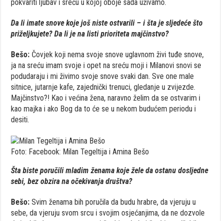
pokvariti ljubav i sreću u kojoj oboje sada uživamo.
Da li imate snove koje još niste ostvarili – i šta je sljedeće što
priželjkujete? Da li je na listi prioriteta majčinstvo?
Bešo:
Čovjek koji nema svoje snove uglavnom živi tuđe snove,
ja na sreću imam svoje i opet na sreću moji i Milanovi snovi se
podudaraju i mi živimo svoje snove svaki dan. Sve one male
sitnice, jutarnje kafe, zajednički trenuci, gledanje u zvijezde.
Majčinstvo?! Kao i većina žena, naravno želim da se ostvarim i
kao majka i ako Bog da to će se u nekom budućem periodu i
desiti.
Foto: Facebook: Milan Tegeltija i Amina Bešo
Šta biste poručili mladim ženama koje žele da ostanu dosljedne
sebi, bez obzira na očekivanja društva?
Bešo:
Svim ženama bih poručila da budu hrabre, da vjeruju u
sebe, da vjeruju svom srcu i svojim osjećanjima, da ne dozvole