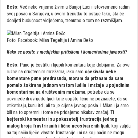
Bešo:
Već neko vrijeme živim u Banjoj Luci i istovremeno radim
svoj posao u Sarajevu, u ovom trenutku to ostaje tako, šta će
donijeti budućnost vidjećemo, trenutno o tom ne razmišljam.
Foto: Facebook: Milan Tegeltija i Amina Bešo
Kako se nosite s medijskim pritiskom i komentarima javnosti?
Bešo:
Puno je čestitki i lijepih komentara koje dobijamo. Za ove
ružne na društvenim mrežama, iako sam
očekivala neke
komentare pune predrasuda, moram da priznam da sam
pomalo šokirana jednom vrstom ludila i mržnje u pojedinim
komentarima na društvenim mrežama
, potrebe da se
povrijede ili uvrijede ljudi koje uopšte lično ne poznajete, da se
etiketiraju, kunu itd., ali to je cijena javnog posla. I Milan i ja smo
bili na to spremni i tome ne pridajemo nikakav značaj. Ti
hejterski komentari su pokazatelj frustracija jednog
malog broja frustriranih i lično neostvarenih ljudi
, koji valjda
na taj način liječe vlastite frustracije i ni na koji način ne mogu