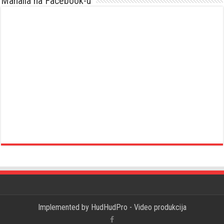
Mahalla na Facebook-u
Implemented by
HudHudPro - Video produkcija