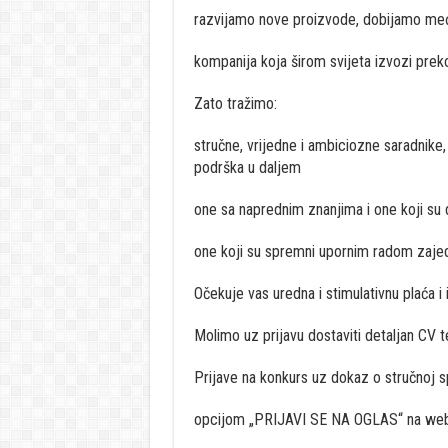
razvijamo nove proizvode, dobijamo međ
kompanija koja širom svijeta izvozi preko
Zato tražimo:
stručne, vrijedne i ambiciozne saradnike, 
podrška u daljem
one sa naprednim znanjima i one koji su d
one koji su spremni upornim radom zajedno
Očekuje vas uredna i stimulativnu plaća i 
Molimo uz prijavu dostaviti detaljan CV 
Prijave na konkurs uz dokaz o stručnoj sp
opcijom „PRIJAVI SE NA OGLAS“ na web