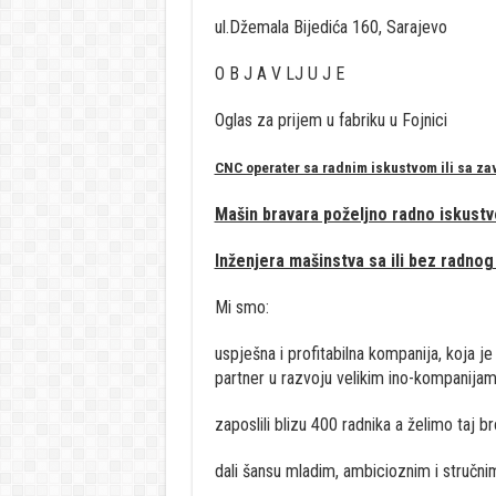
ul.Džemala Bijedića 160, Sarajevo
O B J A V LJ U J E
Oglas za prijem u fabriku u Fojnici
CNC operater sa radnim iskustvom ili sa z
Mašin bravara poželjno radno iskustv
Inženjera mašinstva sa ili bez radnog
Mi smo:
uspješna i profitabilna kompanija, koja j
partner u razvoju velikim ino-kompanijam
zaposlili blizu 400 radnika a želimo taj br
dali šansu mladim, ambicioznim i stručnim 