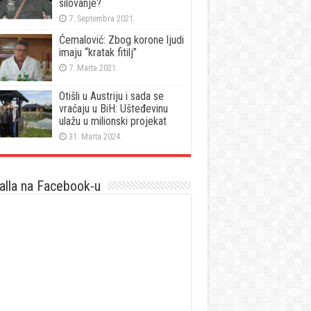
silovanje?
7. Septembra 2021.
Ćemalović: Zbog korone ljudi
imaju “kratak fitilj”
7. Marta 2021.
Otišli u Austriju i sada se
vraćaju u BiH: Ušteđevinu
ulažu u milionski projekat
31. Marta 2024.
lla na Facebook-u