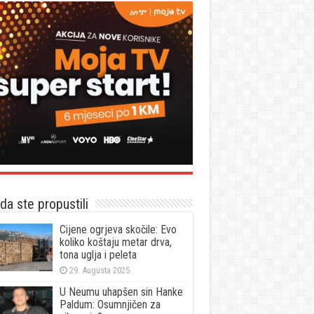
a ste propustili
Cijene ogrjeva skočile: Evo
koliko koštaju metar drva,
tona uglja i peleta
29. Augusta 2025.
U Neumu uhapšen sin Hanke
Paldum: Osumnjičen za