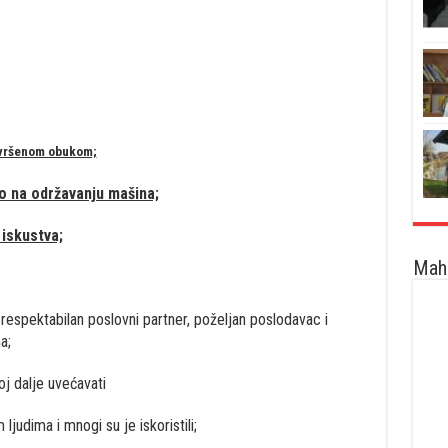
avršenom obukom;
o na održavanju mašina;
 iskustva;
Maha
e respektabilan poslovni partner, poželjan poslodavac i
a;
oj dalje uvećavati
ljudima i mnogi su je iskoristili;