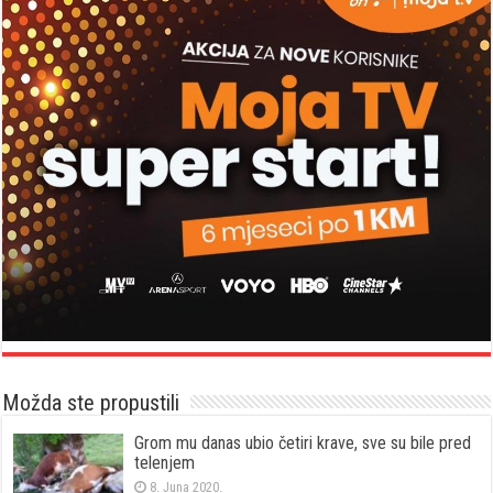
Možda ste propustili
Grom mu danas ubio četiri krave, sve su bile pred
telenjem
8. Juna 2020.