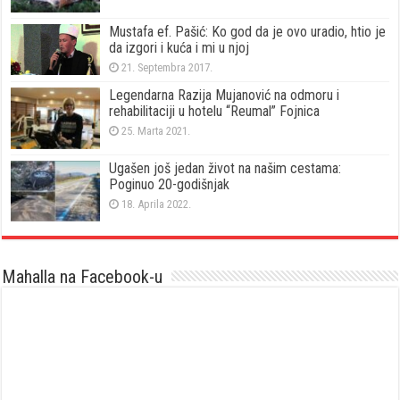
Mustafa ef. Pašić: Ko god da je ovo uradio, htio je
da izgori i kuća i mi u njoj
21. Septembra 2017.
Legendarna Razija Mujanović na odmoru i
rehabilitaciji u hotelu “Reumal” Fojnica
25. Marta 2021.
Ugašen još jedan život na našim cestama:
Poginuo 20-godišnjak
18. Aprila 2022.
Mahalla na Facebook-u