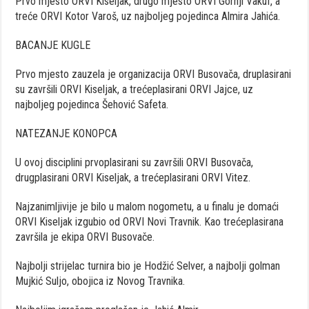
Prvo mjesto ORVI Kiseljak, drugo mjesto ORVI Gornji Vakuf, a
treće ORVI Kotor Varoš, uz najboljeg pojedinca Almira Jahića.
BACANJE KUGLE
Prvo mjesto zauzela je organizacija ORVI Busovača, druplasirani
su završili ORVI Kiseljak, a trećeplasirani ORVI Jajce, uz
najboljeg pojedinca Šehović Safeta.
NATEZANJE KONOPCA
U ovoj disciplini prvoplasirani su završili ORVI Busovača,
drugplasirani ORVI Kiseljak, a trećeplasirani ORVI Vitez.
Najzanimljivije je bilo u malom nogometu, a u finalu je domaći
ORVI Kiseljak izgubio od ORVI Novi Travnik. Kao trećeplasirana
završila je ekipa ORVI Busovače.
Najbolji strijelac turnira bio je Hodžić Selver, a najbolji golman
Mujkić Suljo, obojica iz Novog Travnika.