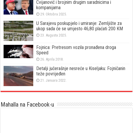
Cvijanović i brojnim drugim saradnicima i
kompanijama
29. Oktobra 2025.
U Sarajevu poskupjelo i umiranje: Zemljište za
ukop sada će se umjesto 46,80 plaćati 200 KM
23. Augusta 2025.
Fojnica: Pretresom vozila pronađena droga
Speed
26. Aprila 2018.
Detalji jučerašnje nesreće u Kiseljaku: Fojničanin
teže povrijeđen
21. Januara 2022.
Mahalla na Facebook-u