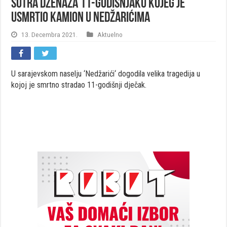
Sutra dženaza 11-godišnjaku kojeg je
usmrtio kamion u Nedžarićima
13. Decembra 2021.
Aktuelno
U sarajevskom naselju ‘Nedžarići‘ dogodila velika tragedija u
kojoj je smrtno stradao 11-godišnji dječak.