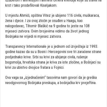
džubetom i ahmedijom rahmetli Omera efendije koje su stavili na
krst i tako prodefilovali Kiseljakom.
U mjestu Ahmići, opština Vitez je ubijeno 116 civila, muškaraca,
žena i djece. I za ovaj zločin je osuđen u Haagu, kao
nalogodavac, Tihomir Blaškić na 9 godina to jeste na 108
mjeseci zatvora. Ovim brojevima vidimo da život jednog
Bošnjaka ne vrijedi ni mjesec zatvora.
Transparency Internationale je u jednom od izvještaja iz 1993.
godine kazao da su u Bosni i Hercegovini sve tri zaraćene strane
podjednako krive. Srbi su krivi za ubijanje civila, rušenje
bogomolja, hrvatska strana je kriva za iste zločine, a Bošnjaci su
krivi za ubistvo dvojice fratara u Fojnici.
Ova vaga sa „izjednačenim“ tasovima nam govori da je greška
neodgovornog Bošnjaka preskupa, a bošnjačka krv prejeftina.