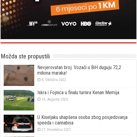
Možda ste propustili
Nevjerovatan broj: Vozači u BiH duguju 72,2
miliona maraka!
6. Oktobra 2022.
Iskra i Fojnica u finalu turnira Kenan Memija
16. Augusta 2020.
U Kiseljaku uhapšena osoba zbog posjedovanja
speeda i cannabisa
27. Decembra 2021.