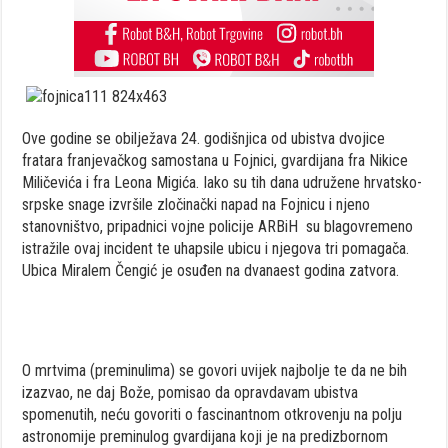
Ove godine se obilježava 24. godišnjica od ubistva dvojice
fratara franjevačkog samostana u Fojnici, gvardijana fra Nikice
Miličevića i fra Leona Migića. Iako su tih dana udružene hrvatsko-
srpske snage izvršile zločinački napad na Fojnicu i njeno
stanovništvo, pripadnici vojne policije ARBiH su blagovremeno
istražile ovaj incident te uhapsile ubicu i njegova tri pomagača.
Ubica Miralem Čengić je osuđen na dvanaest godina zatvora.
O mrtvima (preminulima) se govori uvijek najbolje te da ne bih
izazvao, ne daj Bože, pomisao da opravdavam ubistva
spomenutih, neću govoriti o fascinantnom otkrovenju na polju
astronomije preminulog gvardijana koji je na predizbornom