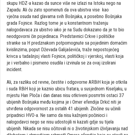
skupu HDZ-a kazao da sunce više ne izlazi na Istoku nego na
Zapadu. Ali ću zato spomenuti da ova ubistva vise kao
vječna osuda nad glavama svih Bošnjaka, a posebno Bošnjaka
grada Fojnice. Razlog tome je u konstantnom traženju
nalogodavaca za ubistvo iako je na Sudu dokazano da je to bio
neodgovorni čin pojedinaca. Predstavnici Crkve i političke
stranke sa H predznakom potpomognute sa pojedinim domaćim
kvislinzima, poput Dževada Galijaševića, traže nepostojećeg
krivca u tadašnjoj vlasti Fojnice, političkoj i vjerskoj, vlasti koja
je i verbalno i pismeno osudila i izvinula se za ovaj izolirani
incident.
Ali, za razliku od revne, čestite i odgovorne ARBiH koja je otkrila
i suda RBiH koji je kaznio ubicu fratara, u susjednom Kiseljaku, u
mjestu Han Ploča i dan danas nisu otkriveni posmrtni ostaci 37
ubijenih Bošnjaka među kojima je i Omer efendija Drkić niti je
utvrđena odgovornost za ostalih 41 ubijenih. Zločine su učinili
pripadnici HVO-a. Ne samo da nisu kažnjeni počinioci i
nalogodavci nego se nisu udostojili ni kazati gdje su tijela
ubijenih. Nikada se nisu očitovali ni o životinjskom iživljavanju nad