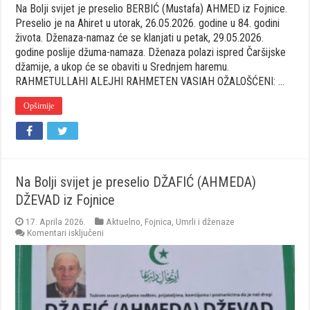
Na Bolji svijet je preselio BERBIĆ (Mustafa) AHMED iz Fojnice.
Preselio je na Ahiret u utorak, 26.05.2026. godine u 84. godini
života. Dženaza-namaz će se klanjati u petak, 29.05.2026.
godine poslije džuma-namaza. Dženaza polazi ispred Čaršijske
džamije, a ukop će se obaviti u Srednjem haremu.
RAHMETULLAHI ALEJHI RAHMETEN VASIAH OŽALOŠĆENI: …
Opširnije
Na Bolji svijet je preselio DŽAFIĆ (AHMEDA)
DŽEVAD iz Fojnice
17. Aprila 2026.
Aktuelno
,
Fojnica
,
Umrli i dženaze
za
Komentari isključeni
Na
Bolji
svijet
je
preselio
DŽAFIĆ
(AHMEDA)