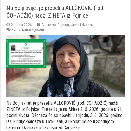
Na Bolji svijet je preselila ALEČKOVIĆ (rođ.
ČOHADŽIĆ) hadži ZINETA iz Fojnice
2. Juna 2026.
Aktuelno
,
Fojnica
,
Umrli i dženaze
za
Komentari isključeni
Na
Bolji
svijet
je
preselila
ALEČKOVIĆ
(rođ.
ČOHADŽIĆ)
hadži
ZINETA
iz
Fojnice
Na Bolji svijet je preselila ALEČKOVIĆ (rođ. ČOHADŽIĆ) hadži
ZINETA iz Fojnice. Preselila je na Ahiret 2. 6. 2026. godine u 91.
godini života. Dženaza će se obaviti u srijedu, 3. 6. 2026. godine,
iza ikindije-namaza u 16:50 sati, a ukopat će se u Srednjem
haremu. Dženaza polazi ispred Čaršijske …