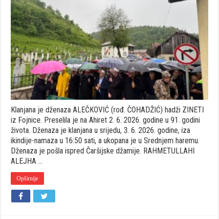
je
dženaza
ALEČKOVIĆ
(rođ.
ČOHADŽIĆ)
hadži
ZINETI
iz
Fojnice
Klanjana je dženaza ALEČKOVIĆ (rođ. ČOHADŽIĆ) hadži ZINETI
iz Fojnice. Preselila je na Ahiret 2. 6. 2026. godine u 91. godini
života. Dženaza je klanjana u srijedu, 3. 6. 2026. godine, iza
ikindije-namaza u 16:50 sati, a ukopana je u Srednjem haremu.
Dženaza je pošla ispred Čaršijske džamije. RAHMETULLAHI
ALEJHA …
Opširnije