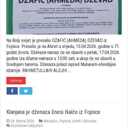
DŽEVAD
iz
Fojnice
Na Bolji svijet je preselio DŽAFIĆ (AHMEDA) DŽEVAD iz
Fojnice. Preselio je na Ahiret u srijedu, 15.04.2026. godine u 71.
godini života. Dženaza-namaz će se obaviti u petak, 17.04.2026.
godine iza džume-namaza u 13:00 sati, a ukop će se obaviti u
Srednjem haremu. Dženaza polazi ispred Muharem-efendijine
džamije. RAHMETULLAHI ALEJHI …
Opširnije
Klanjana je dženaza Enesi Nalčo iz Fojnice
28. Marta 2026.
Aktuelno
,
Fojnica
,
Umrli i dženaze
za
Komentari isključeni