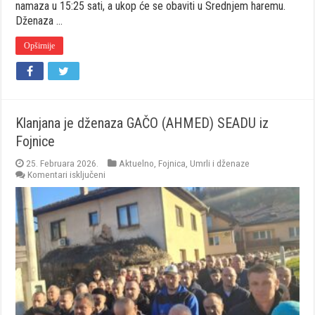
namaza u 15:25 sati, a ukop će se obaviti u Srednjem haremu.
Dženaza …
Opširnije
Klanjana je dženaza GAČO (AHMED) SEADU iz
Fojnice
25. Februara 2026.
Aktuelno
,
Fojnica
,
Umrli i dženaze
za
Komentari isključeni
Klanjana
je
dženaza
GAČO
(AHMED)
SEADU
iz
Fojnice