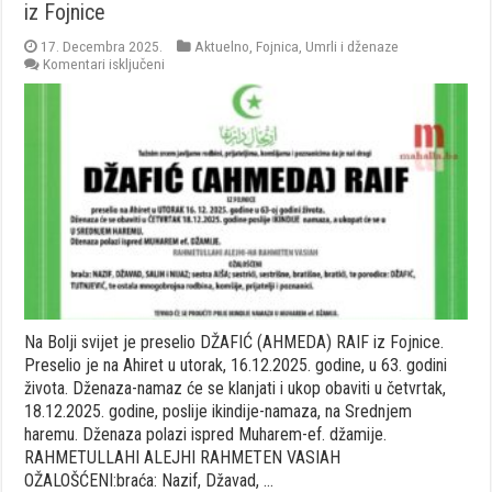
iz Fojnice
17. Decembra 2025.
Aktuelno
,
Fojnica
,
Umrli i dženaze
za
Komentari isključeni
Na
Bolji
svijet
je
preselio
DŽAFIĆ
(AHMEDA)
RAIF
iz
Fojnice
Na Bolji svijet je preselio DŽAFIĆ (AHMEDA) RAIF iz Fojnice.
Preselio je na Ahiret u utorak, 16.12.2025. godine, u 63. godini
života. Dženaza-namaz će se klanjati i ukop obaviti u četvrtak,
18.12.2025. godine, poslije ikindije-namaza, na Srednjem
haremu. Dženaza polazi ispred Muharem-ef. džamije.
RAHMETULLAHI ALEJHI RAHMETEN VASIAH
OŽALOŠĆENI:braća: Nazif, Džavad, …