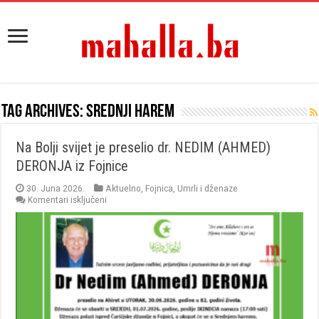
Tag Archives:
srednji harem
Na Bolji svijet je preselio dr. NEDIM (AHMED)
DERONJA iz Fojnice
30. Juna 2026.
Aktuelno
,
Fojnica
,
Umrli i dženaze
za
Komentari isključeni
Na
Bolji
svijet
je
preselio
dr.
NEDIM
(AHMED)
DERONJA
iz