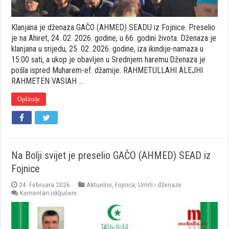
Klanjana je dženaza GAČO (AHMED) SEADU iz Fojnice. Preselio
je na Ahiret, 24. 02. 2026. godine, u 66. godini života. Dženaza je
klanjana u srijedu, 25. 02. 2026. godine, iza ikindije-namaza u
15:00 sati, a ukop je obavljen u Srednjem haremu.Dženaza je
pošla ispred Muharem-ef. džamije. RAHMETULLAHI ALEJHI
RAHMETEN VASIAH …
Opširnije
Na Bolji svijet je preselio GAČO (AHMED) SEAD iz
Fojnice
24. Februara 2026.
Aktuelno
,
Fojnica
,
Umrli i dženaze
za
Komentari isključeni
Na
Bolji
svijet
je