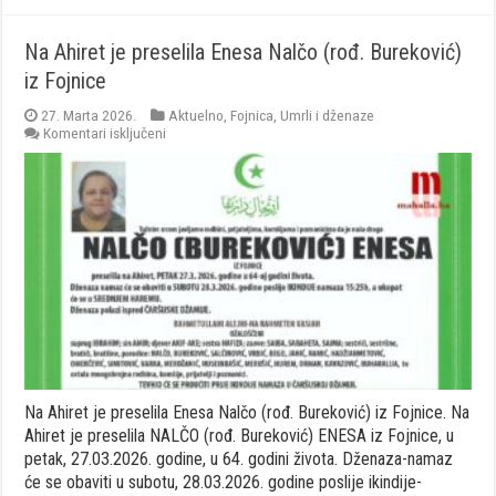
Na Ahiret je preselila Enesa Nalčo (rođ. Bureković)
iz Fojnice
27. Marta 2026.
Aktuelno
,
Fojnica
,
Umrli i dženaze
za
Komentari isključeni
Na
Ahiret
je
preselila
Enesa
Nalčo
(rođ.
Bureković)
iz
Fojnice
Na Ahiret je preselila Enesa Nalčo (rođ. Bureković) iz Fojnice. Na
Ahiret je preselila NALČO (rođ. Bureković) ENESA iz Fojnice, u
petak, 27.03.2026. godine, u 64. godini života. Dženaza-namaz
će se obaviti u subotu, 28.03.2026. godine poslije ikindije-