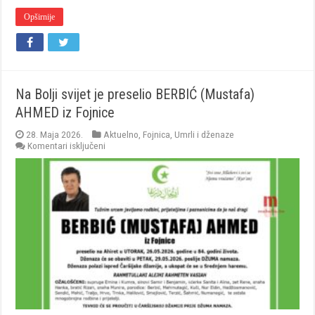
Opširnije
Na Bolji svijet je preselio BERBIĆ (Mustafa)
AHMED iz Fojnice
28. Maja 2026.
Aktuelno
,
Fojnica
,
Umrli i dženaze
za
Komentari isključeni
Na
Bolji
svijet
je
preselio
BERBIĆ
(Mustafa)
AHMED
iz
Fojnice