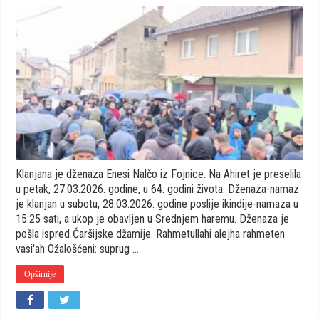
Klanjana
je
dženaza
Enesi
Nalčo
iz
Fojnice
Klanjana je dženaza Enesi Nalčo iz Fojnice. Na Ahiret je preselila
u petak, 27.03.2026. godine, u 64. godini života. Dženaza-namaz
je klanjan u subotu, 28.03.2026. godine poslije ikindije-namaza u
15:25 sati, a ukop je obavljen u Srednjem haremu. Dženaza je
pošla ispred Čaršijske džamije. Rahmetullahi alejha rahmeten
vasi'ah Ožalošćeni: suprug …
Opširnije