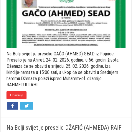
preselio
GAČO
(AHMED)
SEAD
iz
Fojnice
Na Bolji svijet je preselio GAČO (AHMED) SEAD iz Fojnice.
Preselio je na Ahiret, 24. 02. 2026. godine, u 66. godini života.
Dženaza će se obaviti u srijedu, 25. 02. 2026. godine, iza
ikindije-namaza u 15:00 sati, a ukop će se obaviti u Srednjem
haremu.Dženaza polazi ispred Muharem-ef. džamije.
RAHMETULLAHI …
Opširnije
Na Bolji svijet je preselio DŽAFIĆ (AHMEDA) RAIF