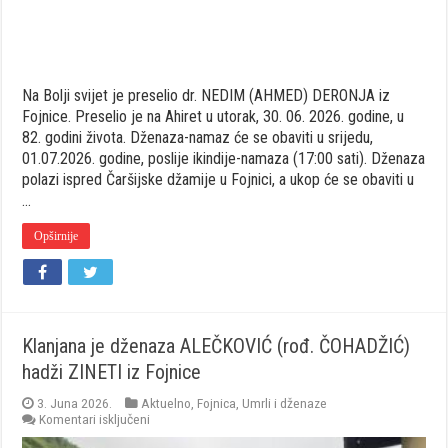
Na Bolji svijet je preselio dr. NEDIM (AHMED) DERONJA iz
Fojnice. Preselio je na Ahiret u utorak, 30. 06. 2026. godine, u
82. godini života. Dženaza-namaz će se obaviti u srijedu,
01.07.2026. godine, poslije ikindije-namaza (17:00 sati). Dženaza
polazi ispred Čaršijske džamije u Fojnici, a ukop će se obaviti u
…
Opširnije
Klanjana je dženaza ALEČKOVIĆ (rođ. ČOHADŽIĆ)
hadži ZINETI iz Fojnice
3. Juna 2026.
Aktuelno
,
Fojnica
,
Umrli i dženaze
za
Komentari isključeni
Klanjana