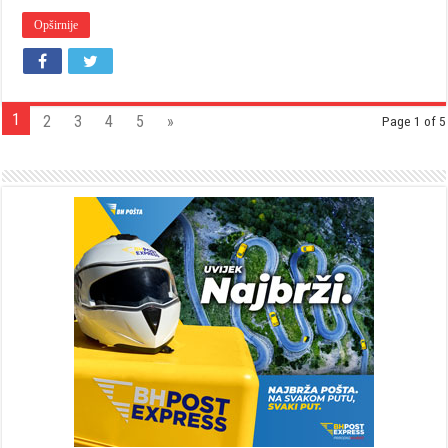
Opširnije
1
2
3
4
5
»
Page 1 of 5