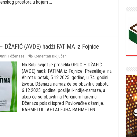
rekonstrukciju
erenskog prostora u kojem …
Č – DŽAFIĆ (AVDE) hadži FATIMA iz Fojnice
za
Umrli i dženaze
Komentari isključeni
Na
Na Bolji svijet je preselila ORUČ – DŽAFIĆ
Bolji
svijet
(AVDE) hadži FATIMA iz Fojnice. Preselilaje na
je
Ahiret u petak, 5.12.2025. godine, u 74. godini
preselila
života. Dženaza-namaz će se obaviti u subotu,
ORUČ
6.12.2025. godine, poslije ikindije-namaza, a
–
DŽAFIĆ
ukop će se obaviti na Porčinom haremu.
(AVDE)
Dženaza polazi ispred Pavlovačke džamije.
hadži
RAHMETULLAHI ALEJHA RAHMETEN …
FATIMA
iz
Fojnice