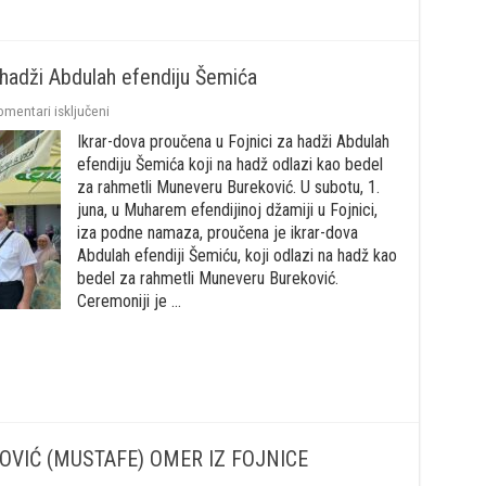
 hadži Abdulah efendiju Šemića
za
omentari isključeni
Ikrar-
Ikrar-dova proučena u Fojnici za hadži Abdulah
dova
proučena
efendiju Šemića koji na hadž odlazi kao bedel
u
za rahmetli Muneveru Bureković. U subotu, 1.
Fojnici
juna, u Muharem efendijinoj džamiji u Fojnici,
za
iza podne namaza, proučena je ikrar-dova
hadži
Abdulah
Abdulah efendiji Šemiću, koji odlazi na hadž kao
efendiju
bedel za rahmetli Muneveru Bureković.
Šemića
Ceremoniji je …
UREKOVIĆ (MUSTAFE) OMER IZ FOJNICE