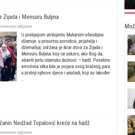
r Zijada i Mensuru Buljina
Možd
za
Komentari isključeni
Proučena
U prelijepom ambijentu Muharem-efendijine
ikrar
dova
džamije, u prisustvu porodice, prijatelja i
za
džematlija, održana je ikrar dova za Zijada i
bračni
Mensuru Buljina, koji će uskoro, ako Bog da,
par
obaviti petu islamsku dužnost — hadž. Posebno
Zijada
i
emotivna slika bila je pojava ovog bračnog para
Mensuru
u pratnji njihove djece i unučadi, koji su također
Buljina
…
ničanin Nedžad Topalović kreće na hadž
za
Komentari isključeni