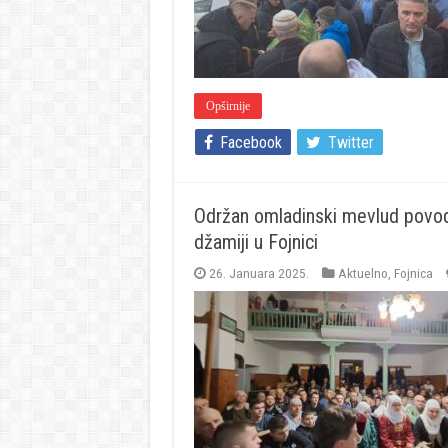
Opširnije
Facebook
Twitter
Održan omladinski mevlud povod
džamiji u Fojnici
26. Januara 2025.
Aktuelno
,
Fojnica