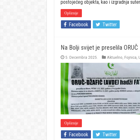
postojećeg objekta, kao i izgradnja sut
Opširnije
Facebook
Twitter
Na Bolji svijet je preselila ORU
5. Decembra 2025.
Aktuelno
,
Fojnica
,
Opširnije
Facebook
Twitter