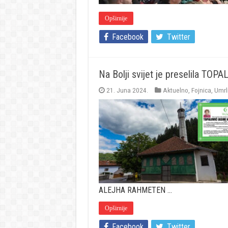
Opširnije
Facebook
Twitter
Na Bolji svijet je preselila T
21. Juna 2024.
Aktuelno
,
Fojnica
,
Umrl
ALEJHA RAHMETEN …
Opširnije
Facebook
Twitter