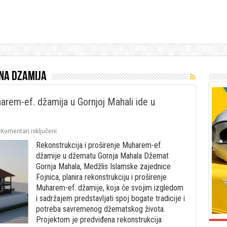
na dzamija
arem-ef. džamija u Gornjoj Mahali ide u
za
Komentari isključeni
Fojnica:
Rekonstrukcija i proširenje Muharem-ef.
Džematlije
odlučne,
džamije u džematu Gornja Mahala Džemat
Muharem-
Gornja Mahala, Medžlis Islamske zajednice
ef.
Fojnica, planira rekonstrukciju i proširenje
džamija
Muharem-ef. džamije, koja će svojim izgledom
u
Gornjoj
i sadržajem predstavljati spoj bogate tradicije i
Mahali
potreba savremenog džematskog života.
ide
Projektom je predviđena rekonstrukcija
u