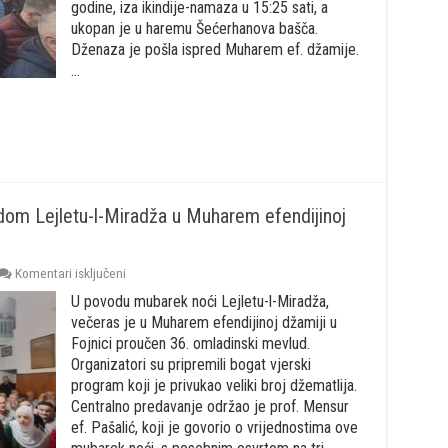
godine, iza ikindije-namaza u 15:25 sati, a
–
HALIDU
ukopan je u haremu Šećerhanova bašča.
iz
Dženaza je pošla ispred Muharem ef. džamije.
Fojnice
…
om Lejletu-l-Miradža u Muharem efendijinoj
za
Komentari isključeni
Održan
U povodu mubarek noći Lejletu-l-Miradža,
omladinski
mevlud
večeras je u Muharem efendijinoj džamiji u
povodom
Fojnici proučen 36. omladinski mevlud.
Lejletu-
Organizatori su pripremili bogat vjerski
l-
program koji je privukao veliki broj džematlija.
Miradža
u
Centralno predavanje održao je prof. Mensur
Muharem
ef. Pašalić, koji je govorio o vrijednostima ove
efendijinoj