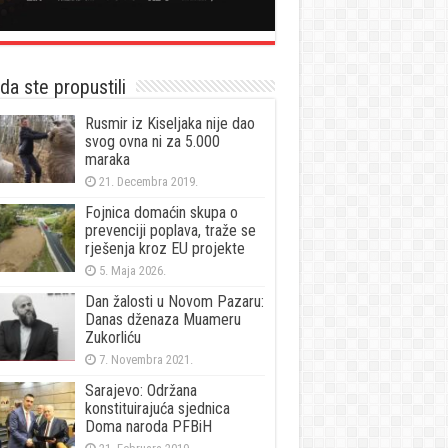
a ste propustili
Rusmir iz Kiseljaka nije dao
svog ovna ni za 5.000
maraka
21. Decembra 2019.
Fojnica domaćin skupa o
prevenciji poplava, traže se
rješenja kroz EU projekte
5. Maja 2026.
Dan žalosti u Novom Pazaru:
Danas dženaza Muameru
Zukorliću
7. Novembra 2021.
Sarajevo: Održana
konstituirajuća sjednica
Doma naroda PFBiH