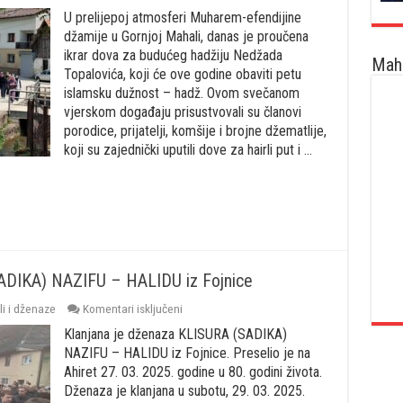
Ikrar
U prelijepoj atmosferi Muharem-efendijine
dova
u
džamije u Gornjoj Mahali, danas je proučena
Gornjoj
ikrar dova za budućeg hadžiju Nedžada
Maha
Mahali:
Topalovića, koji će ove godine obaviti petu
Fojničanin
islamsku dužnost – hadž. Ovom svečanom
Nedžad
Topalović
vjerskom događaju prisustvovali su članovi
kreće
porodice, prijatelji, komšije i brojne džematlije,
na
koji su zajednički uputili dove za hairli put i …
hadž
SADIKA) NAZIFU – HALIDU iz Fojnice
za
i i dženaze
Komentari isključeni
Klanjana
Klanjana je dženaza KLISURA (SADIKA)
je
dženaza
NAZIFU – HALIDU iz Fojnice. Preselio je na
KLISURA
Ahiret 27. 03. 2025. godine u 80. godini života.
(SADIKA)
Dženaza je klanjana u subotu, 29. 03. 2025.
NAZIFU