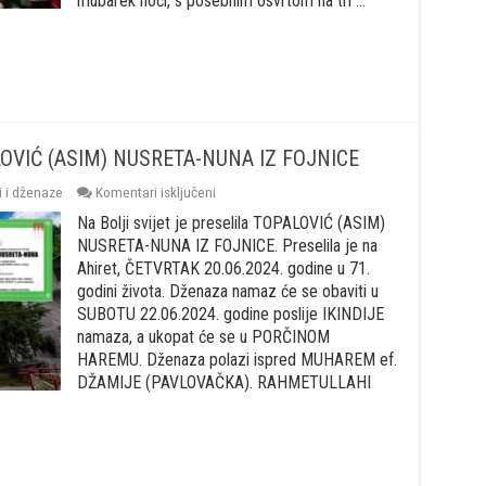
mubarek noći, s posebnim osvrtom na tri …
džamiji
u
Fojnici
OPALOVIĆ (ASIM) NUSRETA-NUNA IZ FOJNICE
za
i i dženaze
Komentari isključeni
Na
Na Bolji svijet je preselila TOPALOVIĆ (ASIM)
Bolji
svijet
NUSRETA-NUNA IZ FOJNICE. Preselila je na
je
Ahiret, ČETVRTAK 20.06.2024. godine u 71.
preselila
godini života. Dženaza namaz će se obaviti u
TOPALOVIĆ
SUBOTU 22.06.2024. godine poslije IKINDIJE
(ASIM)
NUSRETA-
namaza, a ukopat će se u PORČINOM
NUNA
HAREMU. Dženaza polazi ispred MUHAREM ef.
IZ
DŽAMIJE (PAVLOVAČKA). RAHMETULLAHI
FOJNICE