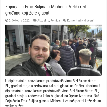
Fojničanin Emir Buljina u Minhenu: Veliki red
građana koji žele glasati
za
2. Oktobra 2022.
Aktuelno
,
Fojnica
Komentari isključeni
Fojničanin
Emir
Buljina
u
Minhenu:
Veliki
red
građana
koji
žele
glasati
U diplomatsko-konzularnim predstavništvima BiH širom širom
EU, građani stoje u redovima kako bi glasali na Općim izborima. U
diplomatsko-konzularnim predstavništvima BiH širom širom EU,
građani stoje u redovima kako bi glasali na Općim izborima. Naš
Fojničanin Emir Buljina glasa u Minhenu i za naš portal kaže da su
velike gužve, …