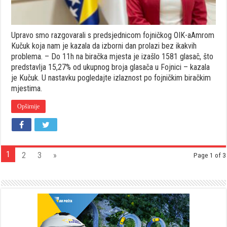
Upravo smo razgovarali s predsjednicom fojničkog OIK-aAmrom
Kučuk koja nam je kazala da izborni dan prolazi bez ikakvih
problema. – Do 11h na biračka mjesta je izašlo 1581 glasač, što
predstavlja 15,27% od ukupnog broja glasača u Fojnici – kazala
je Kučuk. U nastavku pogledajte izlaznost po fojničkim biračkim
mjestima.
Opširnije
1
2
3
»
Page 1 of 3