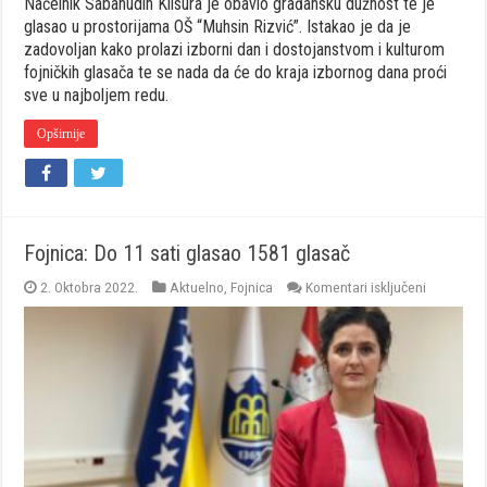
Načelnik Sabahudin Klisura je obavio građansku dužnost te je
glasao u prostorijama OŠ “Muhsin Rizvić”. Istakao je da je
zadovoljan kako prolazi izborni dan i dostojanstvom i kulturom
fojničkih glasača te se nada da će do kraja izbornog dana proći
sve u najboljem redu.
Opširnije
Fojnica: Do 11 sati glasao 1581 glasač
za
2. Oktobra 2022.
Aktuelno
,
Fojnica
Komentari isključeni
Fojnica:
Do
11
sati
glasao
1581
glasač