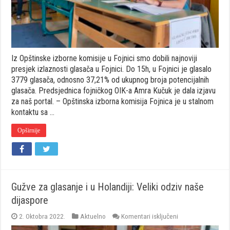
Iz Opštinske izborne komisije u Fojnici smo dobili najnoviji
presjek izlaznosti glasača u Fojnici. Do 15h, u Fojnici je glasalo
3779 glasača, odnosno 37,21% od ukupnog broja potencijalnih
glasača. Predsjednica fojničkog OIK-a Amra Kučuk je dala izjavu
za naš portal. – Opštinska izborna komisija Fojnica je u stalnom
kontaktu sa …
Opširnije
Gužve za glasanje i u Holandiji: Veliki odziv naše
dijaspore
za
2. Oktobra 2022.
Aktuelno
Komentari isključeni
Gužve