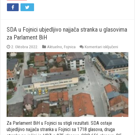
SDA u Fojnici ubjedljivo najjača stranka u glasovima
za Parlament BiH
za
2. Oktobra 2022.
Aktuelno
,
Fojnica
Komentari isključeni
SDA
u
Fojnici
ubjedljivo
najjača
stranka
u
glasovim
za
Parlamen
BiH
Za Parlament BiH u Fojnici su stigli rezultati. SDA ostaje
ubjedljivo najjača stranka u Fojnici sa 1718 glasova, druga