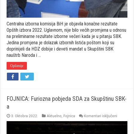
glasova
na
Opštim
izborima
Centralna izborna komisija BiH je objavila konačne rezultate
Opštih izbora 2022. Uglavnom, nije bilo većih promjena u odnosu
na preliminarne rezultate izborne večeri kada je u pitanju SBK.
Jedina promjena je dolazak izbornih listića poštom koji su
doprinijeli da HDZ dobije i deveti mandat u Skupštini SBK
nauštrb Naroda i …
Opširnije
FOJNICA: Furiozna pobjeda SDA za Skupštinu SBK-
a
za
3. Oktobra 2022.
Aktuelno
,
Fojnica
Komentari isključeni
FOJNICA:
Furiozna
pobjeda