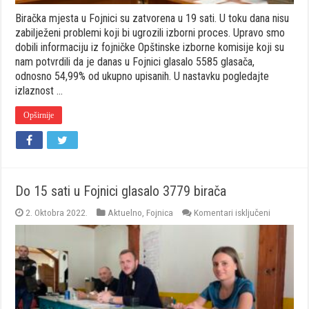
Biračka mjesta u Fojnici su zatvorena u 19 sati. U toku dana nisu
zabilježeni problemi koji bi ugrozili izborni proces. Upravo smo
dobili informaciju iz fojničke Opštinske izborne komisije koji su
nam potvrdili da je danas u Fojnici glasalo 5585 glasača,
odnosno 54,99% od ukupno upisanih. U nastavku pogledajte
izlaznost …
Opširnije
Do 15 sati u Fojnici glasalo 3779 birača
za
2. Oktobra 2022.
Aktuelno
,
Fojnica
Komentari isključeni
Do
15
sati
u
Fojnici
glasalo
3779
birača