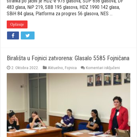
stranka po jačini je HDZ-e 975 glasova, SDP 656 glasova, DF
483 glasa, NiP 219, SBB 195 glasova, HDZ 1990 142 glasa,
SBiH 84 glasa, Platforma za progres 56 glasova, NES …
Opširnije
Birališta u Fojnici zatvorena: Glasalo 5585 Fojničana
za
2. Oktobra 2022.
Aktuelno
,
Fojnica
Komentari isključeni
Birališta
u
Fojnici
zatvorena
Glasalo
5585
Fojničana