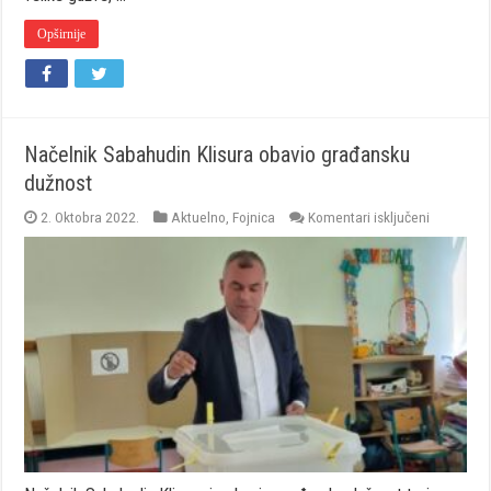
Opširnije
Načelnik Sabahudin Klisura obavio građansku
dužnost
za
2. Oktobra 2022.
Aktuelno
,
Fojnica
Komentari isključeni
Načelnik
Sabahudi
Klisura
obavio
građansk
dužnost