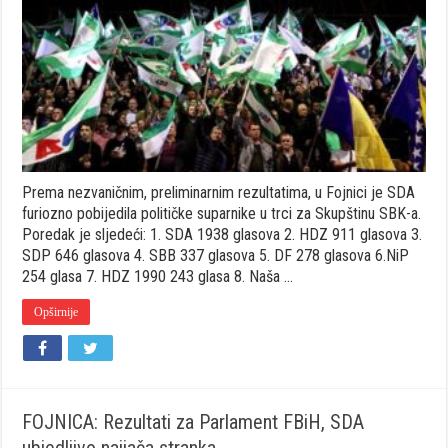
SDA
za
Skupštinu
SBK-
a
Prema nezvaničnim, preliminarnim rezultatima, u Fojnici je SDA
furiozno pobijedila političke suparnike u trci za Skupštinu SBK-a.
Poredak je sljedeći: 1. SDA 1938 glasova 2. HDZ 911 glasova 3.
SDP 646 glasova 4. SBB 337 glasova 5. DF 278 glasova 6.NiP
254 glasa 7. HDZ 1990 243 glasa 8. Naša …
Opširnije
FOJNICA: Rezultati za Parlament FBiH, SDA
ubjedljivo najjača stranka