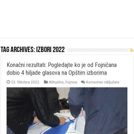
Tag Archives:
izbori 2022
Konačni rezultati: Pogledajte ko je od Fojničana
dobio 4 hiljade glasova na Opštim izborima
za
23. Oktobra 2022.
Aktuelno
,
Fojnica
Komentari isključeni
Konačni
rezultati:
Pogledaj
ko
je
od
Fojničan
dobio
4
hiljade