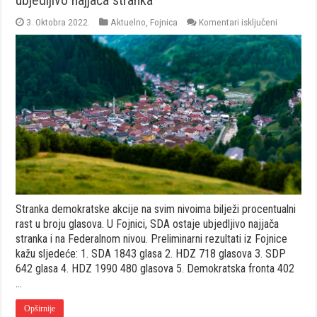
za
3. Oktobra 2022.
Aktuelno
,
Fojnica
Komentari isključeni
FOJNICA:
Rezultati
za
Parlamen
FBiH,
SDA
ubjedljivo
najjača
stranka
Stranka demokratske akcije na svim nivoima bilježi procentualni
rast u broju glasova. U Fojnici, SDA ostaje ubjedljivo najjača
stranka i na Federalnom nivou. Preliminarni rezultati iz Fojnice
kažu sljedeće: 1. SDA 1843 glasa 2. HDZ 718 glasova 3. SDP
642 glasa 4. HDZ 1990 480 glasova 5. Demokratska fronta 402
…
Opširnije