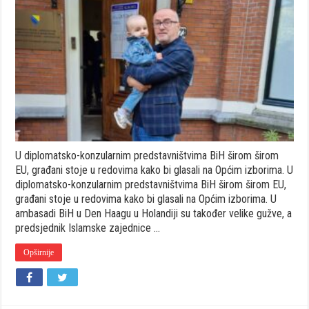
za
glasanje
i
u
Holandiji:
Veliki
odziv
naše
dijaspore
U diplomatsko-konzularnim predstavništvima BiH širom širom
EU, građani stoje u redovima kako bi glasali na Općim izborima. U
diplomatsko-konzularnim predstavništvima BiH širom širom EU,
građani stoje u redovima kako bi glasali na Općim izborima. U
ambasadi BiH u Den Haagu u Holandiji su također velike gužve, a
predsjednik Islamske zajednice …
Opširnije