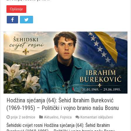
imanja
Opširnije
Hodžina sjećanja (64): Šehid Ibrahim Bureković
(1969-1995) – Politički i vojno branio našu Bosnu
za
prije 2 sedmice
Aktuelno
,
Fojnica
Komentari isključeni
Hodžina
Šehidski cvijet rosni Hodžina sjećanja (64): Šehid Ibrahim
sjećanja
(64):