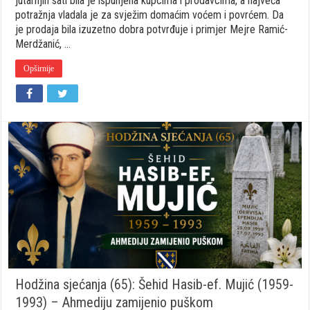
jutarnjih sati bila je ispunjena kupcima i prodavcima, a najveća
domaći
potražnja vladala je za svježim domaćim voćem i povrćem. Da
proizvodi
je prodaja bila izuzetno dobra potvrđuje i primjer Mejre Ramić-
najtraženiji
Merdžanić, …
Opširnije
Hodžina sjećanja (65): Šehid Hasib-ef. Mujić (1959-
1993) – Ahmediju zamijenio puškom