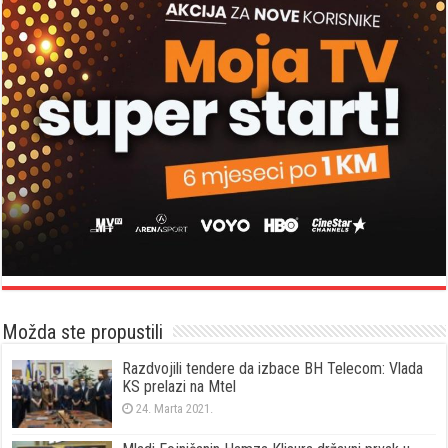
Možda ste propustili
Razdvojili tendere da izbace BH Telecom: Vlada
KS prelazi na Mtel
24. Marta 2021.