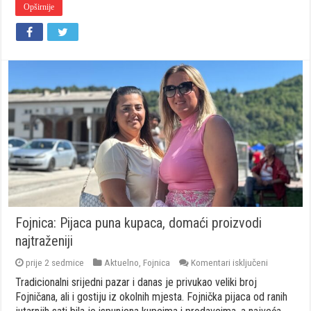
Opširnije
donose
malo
odmora
Fojnica: Pijaca puna kupaca, domaći proizvodi
najtraženiji
za
prije 2 sedmice
Aktuelno
,
Fojnica
Komentari isključeni
Fojnica:
Tradicionalni srijedni pazar i danas je privukao veliki broj
Pijaca
puna
Fojničana, ali i gostiju iz okolnih mjesta. Fojnička pijaca od ranih
kupaca,