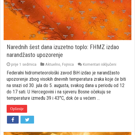
Narednih šest dana izuzetno toplo: FHMZ izdao
narandžasto upozorenje
za
prije 1 sedmica
Aktuelno
,
Fojnica
Komentari isključeni
Narednih
Federalni hidrometeorološki zavod BiH izdao je narandžasto
šest
dana
upozorenje zbog visokih dnevnih temperatura zraka koje će biti
izuzetno
na snazi od 30. jula do 5. augusta, svakog dana u periodu od 12
toplo:
do 17 sati. U Hercegovini i na sjeveru Bosne očekuju se
FHMZ
temperature između 39 i 43°C, dok će u većem …
izdao
narandžast
upozorenje
Opširnije