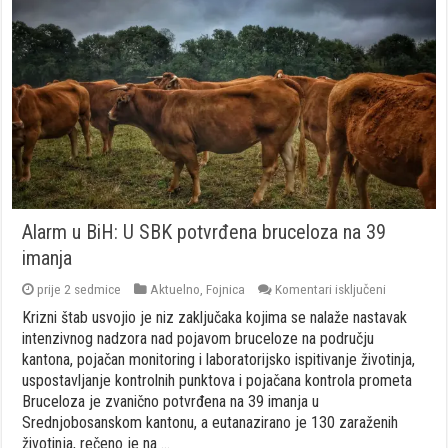
Alarm u BiH: U SBK potvrđena bruceloza na 39
imanja
za
prije 2 sedmice
Aktuelno
,
Fojnica
Komentari isključeni
Alarm
Krizni štab usvojio je niz zaključaka kojima se nalaže nastavak
u
BiH:
intenzivnog nadzora nad pojavom bruceloze na području
U
kantona, pojačan monitoring i laboratorijsko ispitivanje životinja,
SBK
uspostavljanje kontrolnih punktova i pojačana kontrola prometa
potvrđena
Bruceloza je zvanično potvrđena na 39 imanja u
bruceloza
na
Srednjobosanskom kantonu, a eutanazirano je 130 zaraženih
39
životinja, rečeno je na …