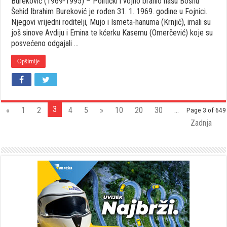
Bureković (1969-1995) – Politički i vojno branio našu Bosnu
Šehid
Šehid Ibrahim Bureković je rođen 31. 1. 1969. godine u Fojnici.
Ibrahim
Njegovi vrijedni roditelji, Mujo i Ismeta-hanuma (Krnjić), imali su
Bureković
još sinove Avdiju i Emina te kćerku Kasemu (Omerčević) koje su
(1969-
1995)
posvećeno odgajali …
–
Politički
Opširnije
i
vojno
branio
našu
Bosnu
3
«
1
2
4
5
»
10
20
30
...
Page 3 of 649
Zadnja