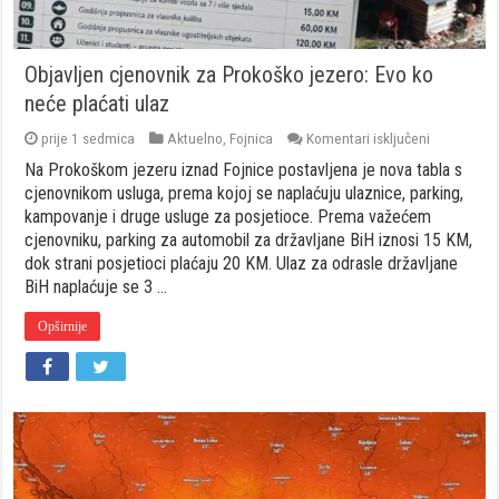
Objavljen cjenovnik za Prokoško jezero: Evo ko
neće plaćati ulaz
za
prije 1 sedmica
Aktuelno
,
Fojnica
Komentari isključeni
Objavljen
Na Prokoškom jezeru iznad Fojnice postavljena je nova tabla s
cjenovnik
za
cjenovnikom usluga, prema kojoj se naplaćuju ulaznice, parking,
Prokoško
kampovanje i druge usluge za posjetioce. Prema važećem
jezero:
cjenovniku, parking za automobil za državljane BiH iznosi 15 KM,
Evo
dok strani posjetioci plaćaju 20 KM. Ulaz za odrasle državljane
ko
neće
BiH naplaćuje se 3 …
plaćati
ulaz
Opširnije