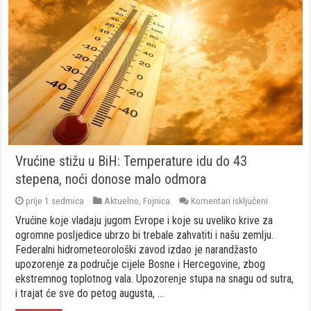
Vrućine stižu u BiH: Temperature idu do 43
stepena, noći donose malo odmora
za
prije 1 sedmica
Aktuelno
,
Fojnica
Komentari isključeni
Vrućine
Vrućine koje vladaju jugom Evrope i koje su uveliko krive za
stižu
u
ogromne posljedice ubrzo bi trebale zahvatiti i našu zemlju.
BiH:
Federalni hidrometeorološki zavod izdao je narandžasto
Temperatu
upozorenje za područje cijele Bosne i Hercegovine, zbog
idu
ekstremnog toplotnog vala. Upozorenje stupa na snagu od sutra,
do
43
i trajat će sve do petog augusta, …
stepena,
noći