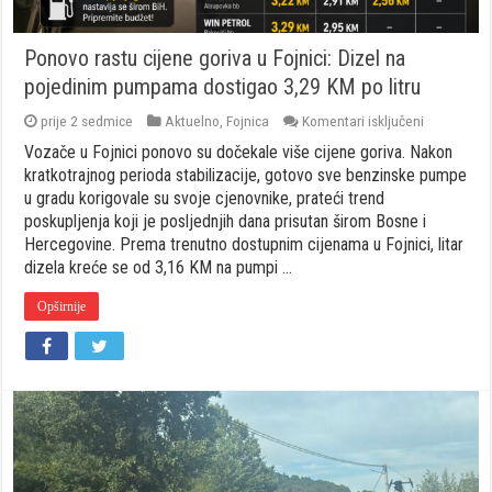
Ponovo rastu cijene goriva u Fojnici: Dizel na
pojedinim pumpama dostigao 3,29 KM po litru
za
prije 2 sedmice
Aktuelno
,
Fojnica
Komentari isključeni
Ponovo
Vozače u Fojnici ponovo su dočekale više cijene goriva. Nakon
rastu
cijene
kratkotrajnog perioda stabilizacije, gotovo sve benzinske pumpe
goriva
u gradu korigovale su svoje cjenovnike, prateći trend
u
poskupljenja koji je posljednjih dana prisutan širom Bosne i
Fojnici:
Hercegovine. Prema trenutno dostupnim cijenama u Fojnici, litar
Dizel
na
dizela kreće se od 3,16 KM na pumpi …
pojedinim
pumpama
Opširnije
dostigao
3,29
KM
po
litru