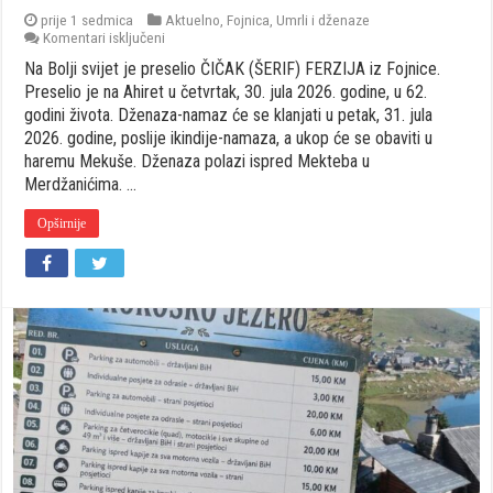
prije 1 sedmica
Aktuelno
,
Fojnica
,
Umrli i dženaze
za
Komentari isključeni
Na
Na Bolji svijet je preselio ČIČAK (ŠERIF) FERZIJA iz Fojnice.
Bolji
svijet
Preselio je na Ahiret u četvrtak, 30. jula 2026. godine, u 62.
je
godini života. Dženaza-namaz će se klanjati u petak, 31. jula
preselio
2026. godine, poslije ikindije-namaza, a ukop će se obaviti u
ČIČAK
haremu Mekuše. Dženaza polazi ispred Mekteba u
(ŠERIF)
FERZIJA
Merdžanićima. …
iz
Fojnice
Opširnije