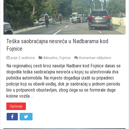
Teška saobraćajna nesreća u Nadbarama kod
Fojnice
za
prije 2 sedmice
Aktuelno
,
Fojnica
Komentari isključeni
Teška
Na regionalnoj cesti kroz naselje Nadbare kod Fojnice danas se
saobraćajn
nesreća
dogodila teška saobraćajna nesreća u kojoj su učestvovala dva
u
putnička automobila. Na mjesto događaja izašli su pripadnici
Nadbaram
policije koji su obavili uviđaj, dok je saobraćaj u jednom periodu
kod
bio u potpunosti obustavljen, zbog čega su se formirale duge
Fojnice
kolone vozila …
Opširnije