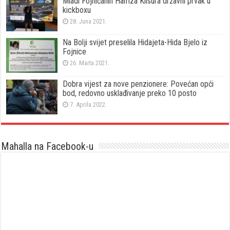
Mladi Fojničanin Hamza Klisura državni prvak u
kickboxu
28. Juna 2021.
Na Bolji svijet preselila Hidajeta-Hida Bjelo iz
Fojnice
26. Marta 2021.
Dobra vijest za nove penzionere: Povećan opći
bod, redovno usklađivanje preko 10 posto
7. Aprila 2022.
Mahalla na Facebook-u