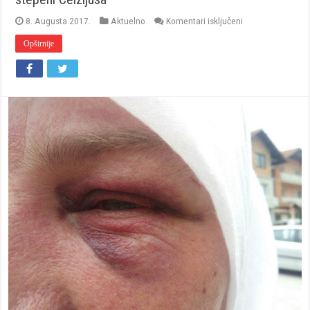
za
8. Augusta 2017.
Aktuelno
Komentari isključeni
Fojnica:
Sutra
Opširnije
najviša
dnevna
temperatura
40
stepeni
Celzijusa