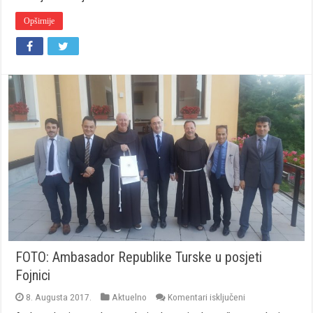
napasti
časnu
Opširnije
sestru
FOTO: Ambasador Republike Turske u posjeti
Fojnici
za
8. Augusta 2017.
Aktuelno
Komentari isključeni
FOTO: