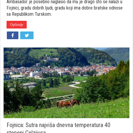
Ambasador je posebno naglasio da mu je drago što se nalazi u
Ambasador
Republike
Fojnici, gradu dobrih ljudi, gradu koji ima dobre bratske odnose
Turske
sa Republikom Turskom.
u
posjeti
Opširnije
Fojnici
Fojnica: Sutra najviša dnevna temperatura 40
stepeni Celzijusa