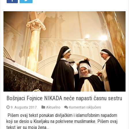
Bošnjaci Fojnice NIKADA neće napasti časnu sestru
za
9. Augusta 2017.
Aktuelno
Komentari isključeni
Bošnjaci
Pišem ovaj tekst ponukan divljačkim i islamofobnim napadom
Fojnice
NIKADA
koji se desio u Kiseljaku na pokrivene muslimanke. Pišem ovaj
neće
tekst jer su moja žena…