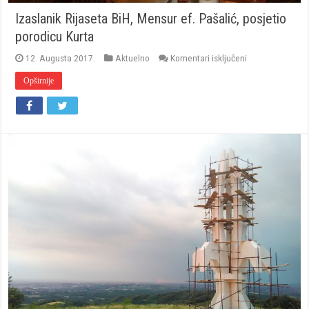
Izaslanik Rijaseta BiH, Mensur ef. Pašalić, posjetio
porodicu Kurta
za
12. Augusta 2017.
Aktuelno
Komentari isključeni
Izaslanik
Rijaseta
Opširnije
BiH,
Mensur
ef.
Pašalić,
posjetio
porodicu
Kurta