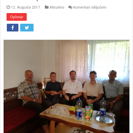
za
12. Augusta 2017.
Aktuelno
Komentari isključeni
Zločin
nad
Opširnije
fojničkim
stećcima