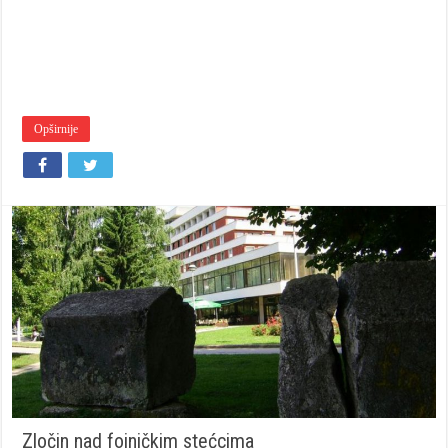
Opširnije
Zločin nad fojničkim stećcima