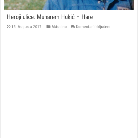
Heroji ulice: Muharem Hukić – Hare
za
13. Augusta 2017.
Aktuelno
Komentari isključeni
Heroji
ulice:
Muharem
Hukić
–
Hare