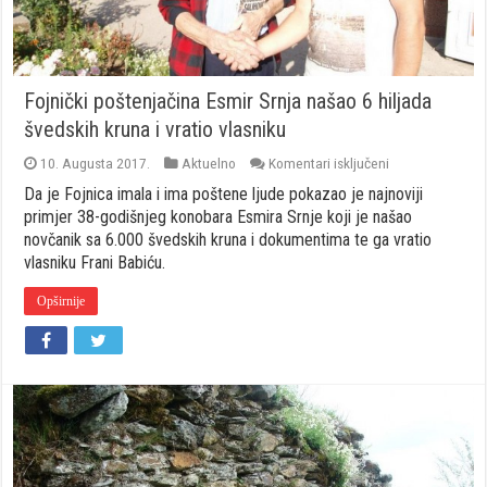
Fojnički poštenjačina Esmir Srnja našao 6 hiljada
švedskih kruna i vratio vlasniku
za
10. Augusta 2017.
Aktuelno
Komentari isključeni
Fojnički
Da je Fojnica imala i ima poštene ljude pokazao je najnoviji
poštenjačina
Esmir
primjer 38-godišnjeg konobara Esmira Srnje koji je našao
Srnja
novčanik sa 6.000 švedskih kruna i dokumentima te ga vratio
našao
vlasniku Frani Babiću.
6
hiljada
švedskih
Opširnije
kruna
i
vratio
vlasniku