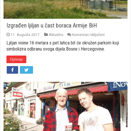
Izgrađen ljiljan u čast boraca Armije BiH
za
11. Augusta 2017.
Aktuelno
Komentari isključeni
Izgrađen
Ljiljan visine 16 metara s pet latica bit će okružen parkom koji
ljiljan
u
simbolizira odbranu ovoga dijela Bosne i Hercegovine.
čast
boraca
Opširnije
Armije
BiH