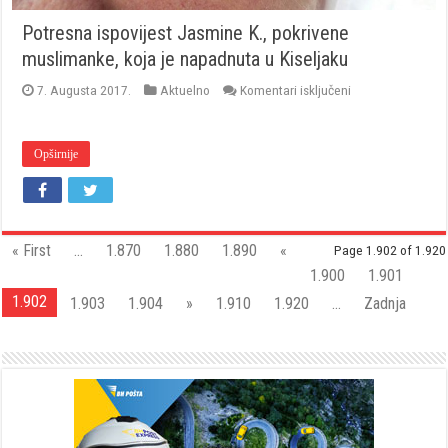
Potresna ispovijest Jasmine K., pokrivene
muslimanke, koja je napadnuta u Kiseljaku
za
7. Augusta 2017.
Aktuelno
Komentari isključeni
Potresna
ispovijest
Jasmine
K.,
Opširnije
pokrivene
muslimanke,
koja
je
napadnuta
« First
...
1.870
1.880
1.890
«
u
Page 1.902 of 1.920
Kiseljaku
1.900
1.901
1.902
1.903
1.904
»
1.910
1.920
...
Zadnja