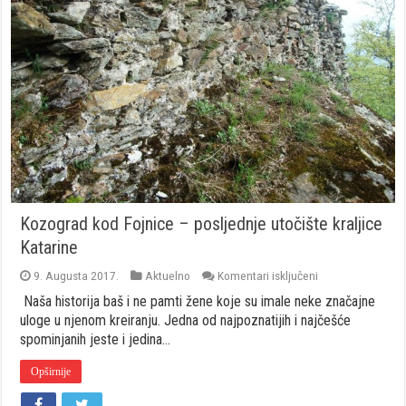
Kozograd kod Fojnice – posljednje utočište kraljice
Katarine
za
9. Augusta 2017.
Aktuelno
Komentari isključeni
Kozograd
Naša historija baš i ne pamti žene koje su imale neke značajne
kod
Fojnice
uloge u njenom kreiranju. Jedna od najpoznatijih i najčešće
–
spominjanih jeste i jedina…
posljednje
utočište
Opširnije
kraljice
Katarine