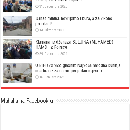
31. Decembra 2025.
Danas minusi, nevrijeme i bura, a za vikend
preokret!
14. Oktobra 2021.
Klanjana je dženaza BULJINA (MUHAMED)
HAMDI iz Fojnice
29. Decembra 2024.
U BiH sve više gladnih: Najveća narodna kuhinja
ima hrane za samo još jedan mjesec
16. Januara 2022.
Mahalla na Facebook-u