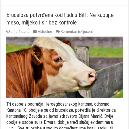
Bruceloza potvrđena kod ljudi u BiH: Ne kupujte
meso, mlijeko i sir bez kontrole
za
prije 2 dana
Aktuelno
Komentari isključeni
Bruceloza
potvrđena
kod
ljudi
u
BiH:
Ne
kupujte
meso,
mlijeko
i
sir
bez
kontrole
Tri osobe s područja Hercegbosanskog kantona, odnosno
Kantona 10, oboljele su od bruceloze, potvrdila je direktorica
kantonalnog Zavoda za javno zdravstvo Dijana Mamić. Dvije
oboljele osobe su iz Drvara, dok je treći slučaj evidentiran u
Livnu. Sve tri osobe u svojim domaćinstvima imaju stoku, ali