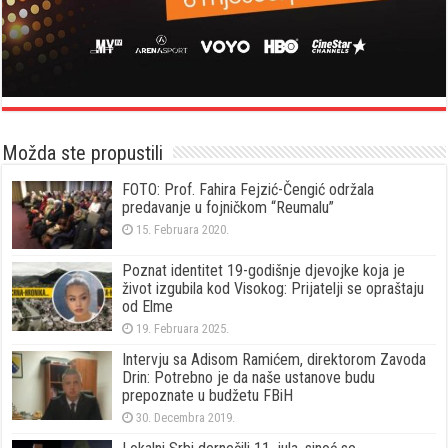
Možda ste propustili
FOTO: Prof. Fahira Fejzić-Čengić održala
predavanje u fojničkom “Reumalu”
15. Februara 2020.
Poznat identitet 19-godišnje djevojke koja je
život izgubila kod Visokog: Prijatelji se opraštaju
od Elme
19. Februara 2025.
Intervju sa Adisom Ramićem, direktorom Zavoda
Drin: Potrebno je da naše ustanove budu
prepoznate u budžetu FBiH
30. Decembra 2019.