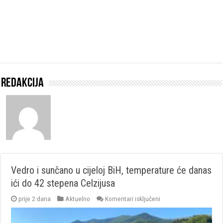
Redakcija
Vedro i sunčano u cijeloj BiH, temperature će danas
ići do 42 stepena Celzijusa
za
prije 2 dana
Aktuelno
Komentari isključeni
Vedro
i
sunčano