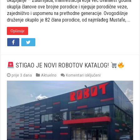
okupljanje – Zulumijada, manifestacija koja već dvanaest godina
okuplja članove ove brojne porodice i njeguje porodične veze,
zajedništvo i uspomenu na prethodne generacije. Ovogodišnje
druženje okupilo je 82 člana porodice, od najmlađeg Mustafe, …
Opširnije
STIGAO JE NOVI ROBOTOV KATALOG!
za
prije 3 dana
Aktuelno
Komentari isključeni
STIGAO
JE
NOVI
ROBOTOV
KATALOG!