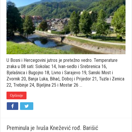
u
cijeloj
BiH,
temperature
će
danas
ići
do
42
stepena
Celzijusa
U Bosni i Hercegovini jutros je pretežno vedro. Temperature
zraka u 08 sati: Sokolac 14, Ivan-sedlo i Srebrenica 16,
Bjelašnica i Bugojno 18, Livno i Sarajevo 19, Sanski Most i
Zvornik 20, Banja Luka, Bihać, Doboj i Prijedor 21, Tuzla i Zenica
22, Trebinje 24, Bijeljina 25 i Mostar 26 …
Opširnije
Preminula je Ivuša Knežević rođ. Barišić