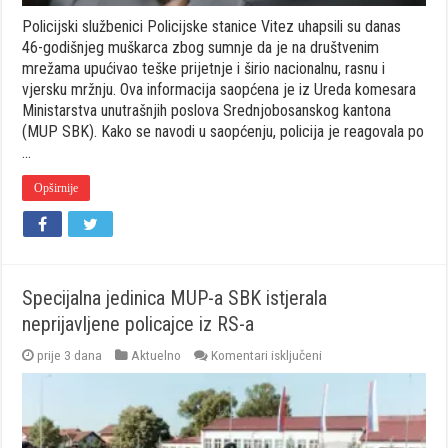
Policijski službenici Policijske stanice Vitez uhapsili su danas
46-godišnjeg muškarca zbog sumnje da je na društvenim
mrežama upućivao teške prijetnje i širio nacionalnu, rasnu i
vjersku mržnju. Ova informacija saopćena je iz Ureda komesara
Ministarstva unutrašnjih poslova Srednjobosanskog kantona
(MUP SBK). Kako se navodi u saopćenju, policija je reagovala po
…
Opširnije
Specijalna jedinica MUP-a SBK istjerala
neprijavljene policajce iz RS-a
za
prije 3 dana
Aktuelno
Komentari isključeni
Specijalna
jedinica
MUP-
a
SBK