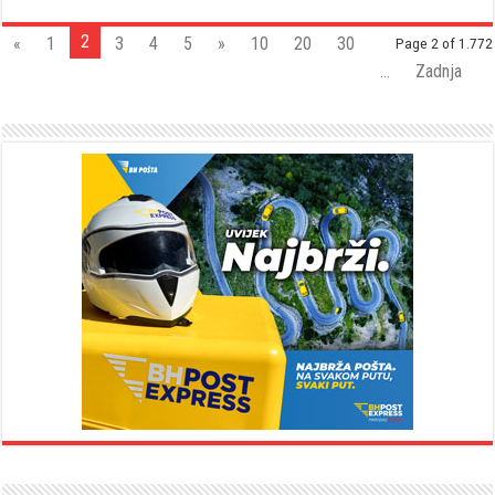
2
«
1
3
4
5
»
10
20
30
Page 2 of 1.772
...
Zadnja