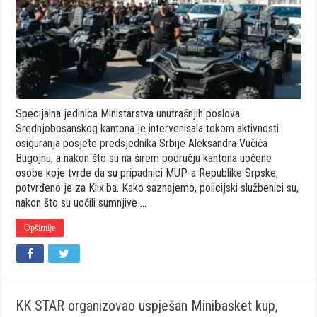
istjerala
neprijavljene
policajce
iz
RS-
a
Specijalna jedinica Ministarstva unutrašnjih poslova
Srednjobosanskog kantona je intervenisala tokom aktivnosti
osiguranja posjete predsjednika Srbije Aleksandra Vučića
Bugojnu, a nakon što su na širem području kantona uočene
osobe koje tvrde da su pripadnici MUP-a Republike Srpske,
potvrđeno je za Klix.ba. Kako saznajemo, policijski službenici su,
nakon što su uočili sumnjive …
Opširnije
KK STAR organizovao uspješan Minibasket kup,