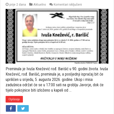
za
prije 2 dana
Aktuelno
Komentari isključeni
Preminula
je
Ivuša
Knežević
rođ.
Barišić
Preminula je Ivuša Knežević rođ. Barišić u 90. godini života. Ivuša
Knežević, rođ. Barišić, preminula je, a posljednji ispraćaj bit će
upriličen u srijedu, 5. augusta 2026. godine. Ukop i misa
zadušnica održat će se u 17:00 sati na groblju Javorje, dok će
tijelo pokojnice biti izloženo u kapeli od …
Opširnije