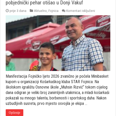
pobjednički pehar otišao u Donji Vakuf
za
prije 3 dana
Aktuelno
,
Fojnica
Komentari isključeni
KK
STAR
organizovao
uspješan
Minibasket
kup,
pobjednički
pehar
otišao
u
Donji
Vakuf
Manifestacija Fojničko ljeto 2026 zvanično je počela Minibasket
kupom u organizaciji Košarkaškog kluba STAR Fojnica. Na
školskom igralištu Osnovne škole „Muhsin Rizvić“ tokom cijelog
dana odigran je veliki broj zanimljivih utakmica, a mladi košarkaši
pokazali su mnogo talenta, borbenosti i sportskog duha. Nakon
uzbudljivih susreta, prvo mjesto osvojila je ekipa …
Opširnije