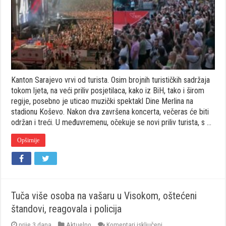
a:
Kanton
Sarajevo
obara
rekorde
posjećenosti
Kanton Sarajevo vrvi od turista. Osim brojnih turističkih sadržaja
tokom ljeta, na veći priliv posjetilaca, kako iz BiH, tako i širom
regije, posebno je uticao muzički spektakl Dine Merlina na
stadionu Koševo. Nakon dva završena koncerta, večeras će biti
održan i treći. U međuvremenu, očekuje se novi priliv turista, s …
Opširnije
Tuča više osoba na vašaru u Visokom, oštećeni
štandovi, reagovala i policija
za
prije 3 dana
Aktuelno
Komentari isključeni