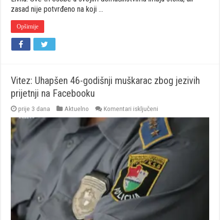
zasad nije potvrđeno na koji …
Opširnije
Vitez: Uhapšen 46-godišnji muškarac zbog jezivih
prijetnji na Facebooku
za
prije 3 dana
Aktuelno
Komentari isključeni
Vitez:
Uhapšen
46-
godišnji
muškarac
zbog
jezivih
prijetnji
na
Facebooku