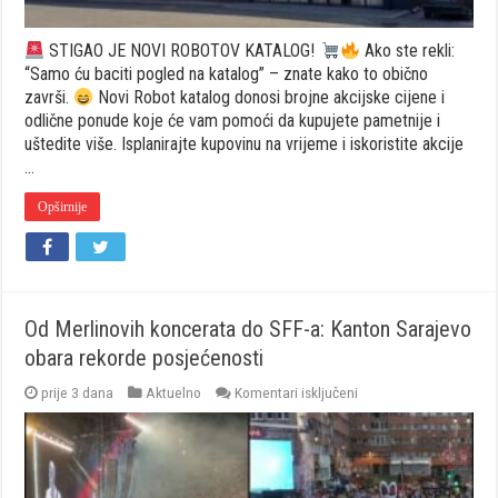
STIGAO JE NOVI ROBOTOV KATALOG!
Ako ste rekli:
“Samo ću baciti pogled na katalog” – znate kako to obično
završi.
Novi Robot katalog donosi brojne akcijske cijene i
odlične ponude koje će vam pomoći da kupujete pametnije i
uštedite više. Isplanirajte kupovinu na vrijeme i iskoristite akcije
…
Opširnije
Od Merlinovih koncerata do SFF-a: Kanton Sarajevo
obara rekorde posjećenosti
za
prije 3 dana
Aktuelno
Komentari isključeni
Od
Merlinovih
koncerata
do
SFF-