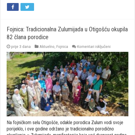
Fojnica: Tradicionalna Zulumijada u Otigošću okupila
82 člana porodice
za
prije 3 dana
Aktuelno
,
Fojnica
Komentari isključeni
Fojnica:
Tradicionalna
Zulumijada
u
Otigošću
okupila
82
člana
porodice
Na fojničkom selu Otigošće, odakle porodica Zulum vodi svoje
porijeklo, i ove godine održano je tradicionalno porodično