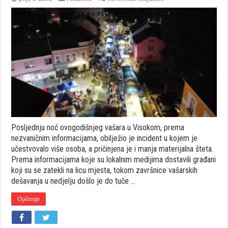
Tuča
više
osoba
na
vašaru
u
Visokom,
oštećeni
štandovi,
reagovala
i
policija
Posljednju noć ovogodišnjeg vašara u Visokom, prema
nezvaničnim informacijama, obilježio je incident u kojem je
učestvovalo više osoba, a pričinjena je i manja materijalna šteta.
Prema informacijama koje su lokalnim medijima dostavili građani
koji su se zatekli na licu mjesta, tokom završnice vašarskih
dešavanja u nedjelju došlo je do tuče …
Opširnije