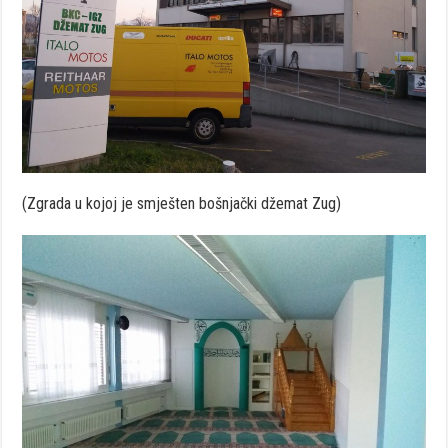
(Zgrada u kojoj je smješten bošnjački džemat Zug)