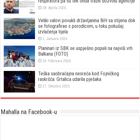
respiratora pa su tek onda tražili dozvolu agencije
28. Aprila 2020.
Veliki valovi povukli državljanina BiH sa stijena dok
se fotografirao s porodicom, u toku pokušaj
izvlačenja tijela
2. Januara 2026.
Planinari iz SBK se uspješno popeli na najviši vrh
Balkana (FOTO)
26. Februara 2024.
Teška saobraćajna nesreća kod Fojničkog
raskršća: Grtalica udarila pješaka
27. Oktobra 2025.
Mahalla na Facebook-u