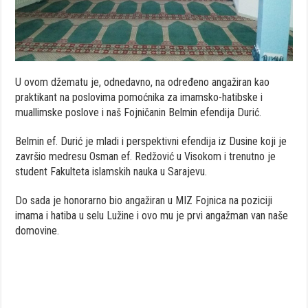
U ovom džematu je, odnedavno, na određeno angažiran kao
praktikant na poslovima pomoćnika za imamsko-hatibske i
muallimske poslove i naš Fojničanin Belmin efendija Durić.
Belmin ef. Durić je mladi i perspektivni efendija iz Dusine koji je
završio medresu Osman ef. Redžović u Visokom i trenutno je
student Fakulteta islamskih nauka u Sarajevu.
Do sada je honorarno bio angažiran u MIZ Fojnica na poziciji
imama i hatiba u selu Lužine i ovo mu je prvi angažman van naše
domovine.