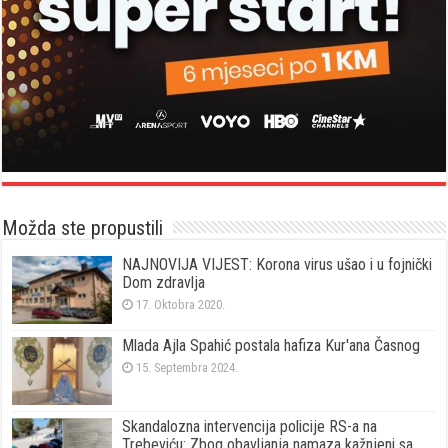
Možda ste propustili
NAJNOVIJA VIJEST: Korona virus ušao i u fojnički
Dom zdravlja
17. Oktobra 2020.
Mlada Ajla Spahić postala hafiza Kur'ana Časnog
15. Septembra 2024.
Skandalozna intervencija policije RS-a na
Trebeviću: Zbog obavljanja namaza kažnjeni sa