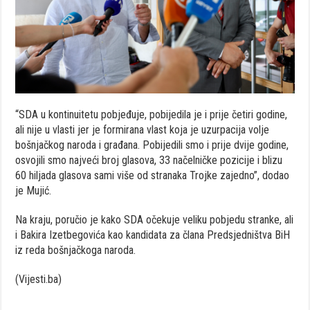
“SDA u kontinuitetu pobjeđuje, pobijedila je i prije četiri godine,
ali nije u vlasti jer je formirana vlast koja je uzurpacija volje
bošnjačkog naroda i građana. Pobijedili smo i prije dvije godine,
osvojili smo najveći broj glasova, 33 načelničke pozicije i blizu
60 hiljada glasova sami više od stranaka Trojke zajedno”, dodao
je Mujić.
Na kraju, poručio je kako SDA očekuje veliku pobjedu stranke, ali
i Bakira Izetbegovića kao kandidata za člana Predsjedništva BiH
iz reda bošnjačkoga naroda.
(Vijesti.ba)