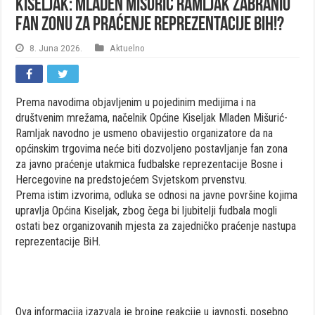
Kiseljak: Mladen Mišurić Ramljak zabranio
fan zonu za praćenje reprezentacije BiH!?
8. Juna 2026.
Aktuelno
Prema navodima objavljenim u pojedinim medijima i na
društvenim mrežama, načelnik Općine Kiseljak
Mladen Mišurić-
Ramljak
navodno je usmeno obavijestio organizatore da na
općinskim trgovima neće biti dozvoljeno postavljanje fan zona
za javno praćenje utakmica fudbalske reprezentacije Bosne i
Hercegovine na predstojećem Svjetskom prvenstvu.
Prema istim izvorima, odluka se odnosi na javne površine kojima
upravlja Općina Kiseljak, zbog čega bi ljubitelji fudbala mogli
ostati bez organizovanih mjesta za zajedničko praćenje nastupa
reprezentacije BiH.
Ova informacija izazvala je brojne reakcije u javnosti, posebno