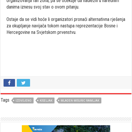
organizovanja fan zona, pa se očekuje da nadležni u narednim
danima iznesu svoj stav o ovom pitanju.
Ostaje da se vidi hoće li organizatori pronaći alternativna rješenja
za okupljanje navijača tokom nastupa reprezentacije Bosne i
Hercegovine na Svjetskom prvenstvu.
Tags
IZDVOJENO
KISELJAK
MLADEN MISURIC RAMLJAK