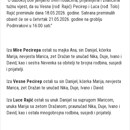
“U dubokoj boli javljamo svim rođacima, prijateljima i znancima
tužnu vijest, da su Vesna (rođ. Rajić) Pecirep i Luca (rođ. Tolo)
Rajić preminule dana 18.05.2026. godine. Sahrana preminulih
obavit će se u četvrtak 21.05.2026. godine na groblju
Podmrakovi u 16:00 sati.”
Iza
Mire Pecirepa
ostali su majka Ana, sin Danijel, kćerka
Marija, nevjesta Marica, zet Dražan te unučad Nika, Duje, Ivano i
David, kao i sestra Nevenka sa obitelji te brojna rodbina, susjedi
i prijatelji.
Iza
Vesne Pecirep
ostali su sin Danijel, kćerka Marija, nevjesta
Marica, zet Dražan te unučad Nika, Duje, Ivano i David.
Iza
Luce Rajić
ostali su unuk Danijel sa suprugom Maricom,
unuka Marija sa zetom Dražanom, praunučad Nika, Duje, Ivano i
David, kao i ostala mnogobrojna rodbina, susjedi i prijatelji.