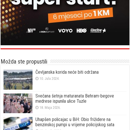
Možda ste propustili
Čevljanska korida neće biti održana
10. Jula 2024.
Svečana šetnja maturanata Behram-begove
medrese ispunila ulice Tuzle
18. Maja 2026.
Uhapšen policajac u BiH: Obio frižidere na
benzinskoj pumpi u vrijeme policijskog sata