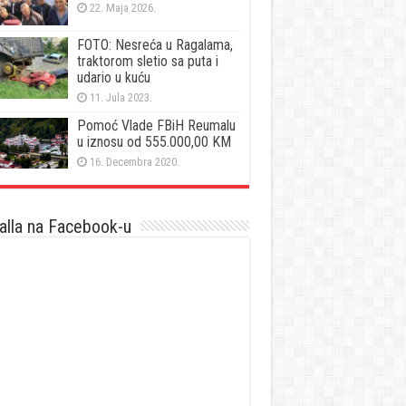
22. Maja 2026.
FOTO: Nesreća u Ragalama,
traktorom sletio sa puta i
udario u kuću
11. Jula 2023.
Pomoć Vlade FBiH Reumalu
u iznosu od 555.000,00 KM
16. Decembra 2020.
lla na Facebook-u