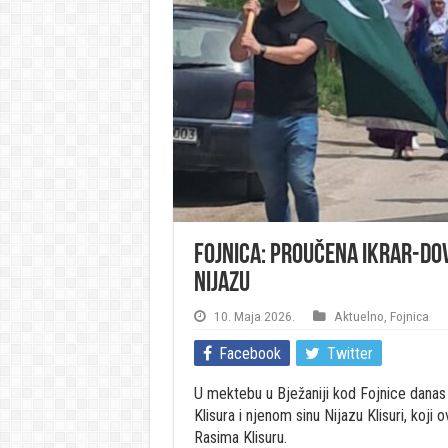
Fojnica: Proučena ikrar-do
Nijazu
10. Maja 2026.
Aktuelno
,
Fojnica
Facebook
Twitter
U mektebu u Bježaniji kod Fojnice dana
Klisura i njenom sinu Nijazu Klisuri, koj
Rasima Klisuru.