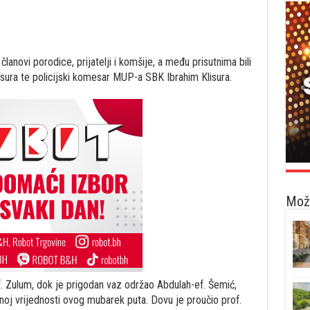
članovi porodice, prijatelji i komšije, a među prisutnima bili
isura te policijski komesar MUP-a SBK Ibrahim Klisura.
Možd
. Zulum, dok je prigodan vaz održao Abdulah-ef. Šemić,
noj vrijednosti ovog mubarek puta. Dovu je proučio prof.