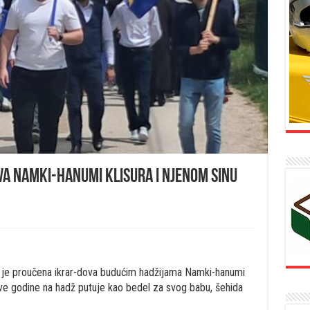
va Namki-hanumi Klisura i njenom sinu
s je proučena ikrar-dova budućim hadžijama Namki-hanumi
i ove godine na hadž putuje kao bedel za svog babu, šehida