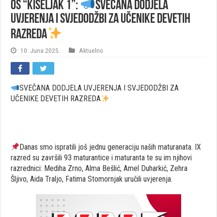
OŠ “KISELJAK 1”:
SVEČANA DODJELA
UVJERENJA I SVJEDODŽBI ZA UČENIKE DEVETIH
RAZREDA
10. Juna 2025.
Aktuelno
SVEČANA DODJELA UVJERENJA I SVJEDODŽBI ZA
UČENIKE DEVETIH RAZREDA
Danas smo ispratili još jednu generaciju naših maturanata. IX
razred su završili 93 maturantice i maturanta te su im njihovi
razrednici: Mediha Zrno, Alma Bešlić, Amel Duharkić, Zehra
Šljivo, Aida Traljo, Fatima Stomornjak uručili uvjerenja.