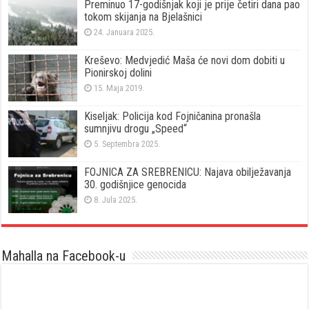
Preminuo 17-godišnjak koji je prije četiri dana pao
tokom skijanja na Bjelašnici
24. Januara 2025.
Kreševo: Medvjedić Maša će novi dom dobiti u
Pionirskoj dolini
15. Maja 2019.
Kiseljak: Policija kod Fojničanina pronašla
sumnjivu drogu „Speed“
5. Septembra 2025.
FOJNICA ZA SREBRENICU: Najava obilježavanja
30. godišnjice genocida
8. Jula 2025.
Mahalla na Facebook-u