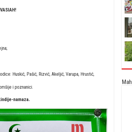
VASIAH!
jna;
rodice: Huskić, Pašić, Rizvić, Akeljić, Varupa, Hrustić,
Maha
omšije i poznanici.
ikindije-namaza.