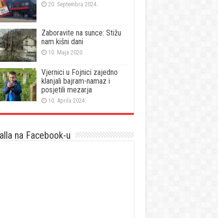
20. Septembra 2024.
Zaboravite na sunce: Stižu
nam kišni dani
10. Maja 2020.
Vjernici u Fojnici zajedno
klanjali bajram-namaz i
posjetili mezarja
10. Aprila 2024.
lla na Facebook-u