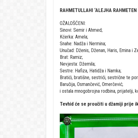
RAHMETULLAHI ‘ALEJHA RAHMETEN 
OŽALOŠĆENI:
Sinovi: Semir i Ahmed;
Kćerka: Amela;
Snahe: Nadža i Nermina;
Unučad: Dženis, Dženan, Haris, Emina i Ze
Brat: Ramiz;
Nevjesta: Džemila;
Sestre: Hafiza, Hatidža i Namka;
Bratići, bratišne, sestrići, sestrične te po
Baručija, Osmančević, Omerčević;
i ostala mnogobrojna rodbina, prijatelji, k
Tevhid će se proučiti u džamiji prije 