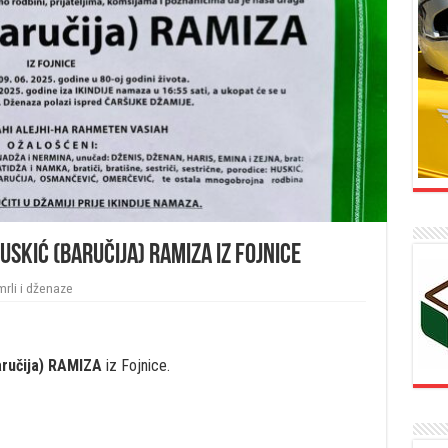
HUSKIĆ (Baručija) RAMIZA iz Fojnice
rli i dženaze
Baručija) RAMIZA
iz Fojnice.