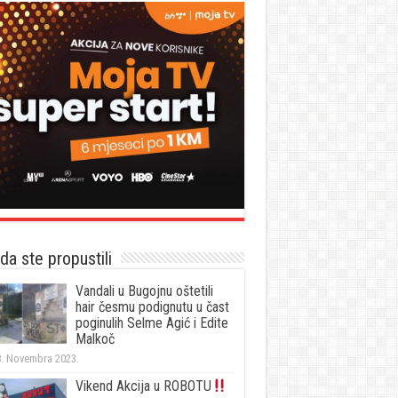
a ste propustili
Vandali u Bugojnu oštetili
hair česmu podignutu u čast
poginulih Selme Agić i Edite
Malkoč
. Novembra 2023.
Vikend Akcija u ROBOTU