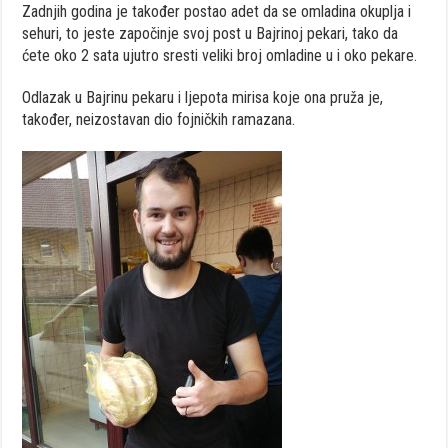
Zadnjih godina je također postao adet da se omladina okuplja i
sehuri, to jeste započinje svoj post u Bajrinoj pekari, tako da
ćete oko 2 sata ujutro sresti veliki broj omladine u i oko pekare.
Odlazak u Bajrinu pekaru i ljepota mirisa koje ona pruža je,
također, neizostavan dio fojničkih ramazana.