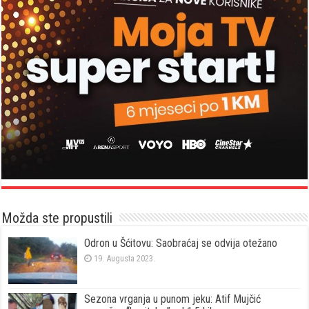
Možda ste propustili
Odron u Šćitovu: Saobraćaj se odvija otežano
19. Augusta 2023.
Sezona vrganja u punom jeku: Atif Mujčić