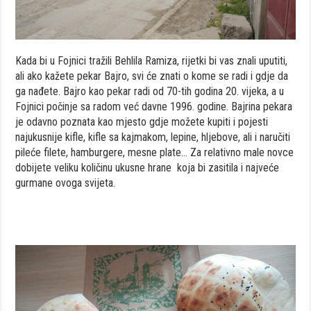
Kada bi u Fojnici tražili Behlila Ramiza, rijetki bi vas znali uputiti,
ali ako kažete pekar Bajro, svi će znati o kome se radi i gdje da
ga nađete. Bajro kao pekar radi od 70-tih godina 20. vijeka, a u
Fojnici počinje sa radom već davne 1996. godine. Bajrina pekara
je odavno poznata kao mjesto gdje možete kupiti i pojesti
najukusnije kifle, kifle sa kajmakom, lepine, hljebove, ali i naručiti
pileće filete, hamburgere, mesne plate… Za relativno male novce
dobijete veliku količinu ukusne hrane koja bi zasitila i najveće
gurmane ovoga svijeta.