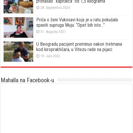
pronašao “kapitalca” od 1,5 kilograma
28. Septembra 2024.
Priča o ženi Vukosavi koja je u ratu pokušala
spasiti supruga Muju: “Opet bih isto…”
31. Augusta 2021.
U Beogradu pacijent preminuo nakon tretmana
kod kiropraktičara, u Vitezu rade na pijaci
19. Jula 2022.
Mahalla na Facebook-u