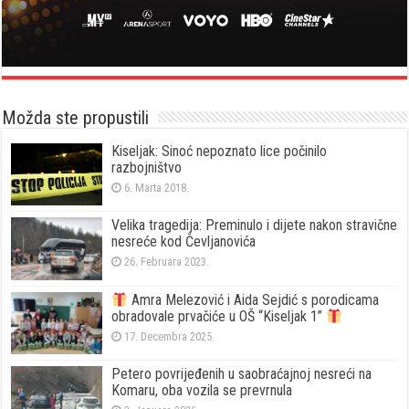
Možda ste propustili
Kiseljak: Sinoć nepoznato lice počinilo
razbojništvo
6. Marta 2018.
Velika tragedija: Preminulo i dijete nakon stravične
nesreće kod Čevljanovića
26. Februara 2023.
Amra Melezović i Aida Sejdić s porodicama
obradovale prvačiće u OŠ “Kiseljak 1”
17. Decembra 2025.
Petero povrijeđenih u saobraćajnoj nesreći na
Komaru, oba vozila se prevrnula