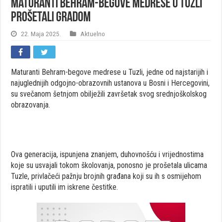
Maturanti Behram-begove medrese u Tuzli
prošetali gradom
22. Maja 2025.
Aktuelno
Maturanti Behram-begove medrese u Tuzli, jedne od najstarijih i
najuglednijih odgojno-obrazovnih ustanova u Bosni i Hercegovini,
su svečanom šetnjom obilježili završetak svog srednjoškolskog
obrazovanja.
Ova generacija, ispunjena znanjem, duhovnošću i vrijednostima
koje su usvajali tokom školovanja, ponosno je prošetala ulicama
Tuzle, privlačeći pažnju brojnih građana koji su ih s osmijehom
ispratili i uputili im iskrene čestitke.