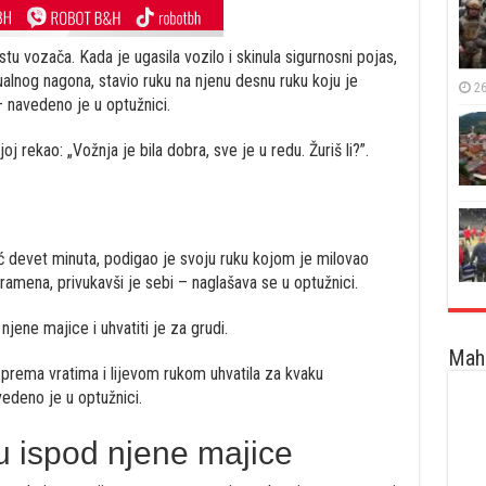
tu vozača. Kada je ugasila vozilo i skinula sigurnosni pojas,
ualnog nagona, stavio ruku na njenu desnu ruku koju je
26
– navedeno je u optužnici.
j rekao: „Vožnja je bila dobra, sve je u redu. Žuriš li?”.
ć devet minuta, podigao je svoju ruku kojom je milovao
 ramena, privukavši je sebi – naglašava se u optužnici.
jene majice i uhvatiti je za grudi.
Maha
rema vratima i lijevom rukom uhvatila za kvaku
vedeno je u optužnici.
u ispod njene majice