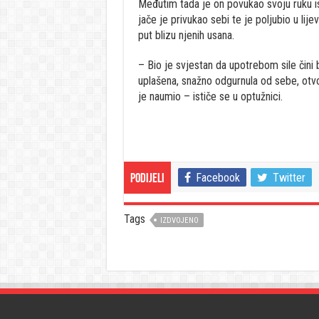
Međutim tada je on povukao svoju ruku i
jače je privukao sebi te je poljubio u lije
put blizu njenih usana.
– Bio je svjestan da upotrebom sile čini 
uplašena, snažno odgurnula od sebe, otvoril
je naumio – ističe se u optužnici.
Facebook
Twitter
Podijeli
Tags
IZDVOJENO