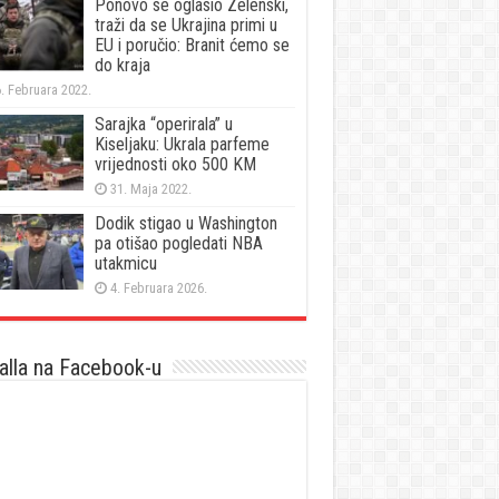
Ponovo se oglasio Zelenski,
traži da se Ukrajina primi u
EU i poručio: Branit ćemo se
do kraja
. Februara 2022.
Sarajka “operirala” u
Kiseljaku: Ukrala parfeme
vrijednosti oko 500 KM
31. Maja 2022.
Dodik stigao u Washington
pa otišao pogledati NBA
utakmicu
4. Februara 2026.
lla na Facebook-u