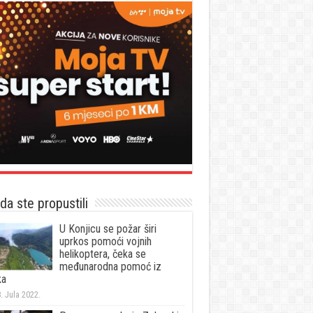
a ste propustili
U Konjicu se požar širi
uprkos pomoći vojnih
helikoptera, čeka se
međunarodna pomoć iz
ka
. Jula 2022.