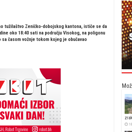
no tužilaštvo Zeničko-dobojskog kantona, ističe se da
dine oko 18:40 sati na području Visokog, na poligonu
io sa časom vožnje tokom kojeg je obučavao
Možd
zra
18