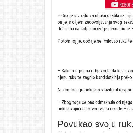
– Ona je u vozilu za obuku sjedila na mjes
on je, s ciljem zadovoljavanja svog seks
držala na natkoljenici svoje desne noge 
Potom joj je, dodaje se, milovao ruku te jo
– Kako mu je ona odgovorila da kasni ve
njenu ruku te zagrlio kandidatkinju preko
Nakon toga je pokušao staviti ruku ispod n
– Zbog toga se ona odmaknula od njega p
pokušavajući da otvori vrata i izađe – na
Povukao svoju ruk