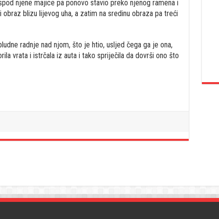
spod njene majice pa ponovo stavio preko njenog ramena i
vi obraz blizu lijevog uha, a zatim na sredinu obraza pa treći
bludne radnje nad njom, što je htio, usljed čega ga je ona,
a vrata i istrčala iz auta i tako spriječila da dovrši ono što