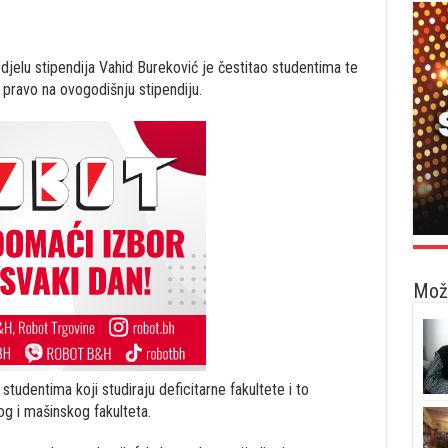
jelu stipendija Vahid Bureković je čestitao studentima te
i pravo na ovogodišnju stipendiju.
Možd
tudentima koji studiraju deficitarne fakultete i to
g i mašinskog fakulteta.