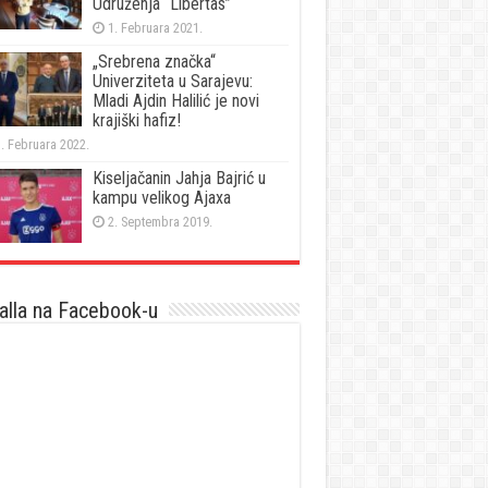
Udruženja “Libertas”
1. Februara 2021.
„Srebrena značka“
Univerziteta u Sarajevu:
Mladi Ajdin Halilić je novi
krajiški hafiz!
. Februara 2022.
Kiseljačanin Jahja Bajrić u
kampu velikog Ajaxa
2. Septembra 2019.
lla na Facebook-u