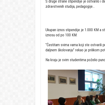
S druge strane stipendije je ostvarilo i d
zdravstvenih studija, pedagogije…
Ukupan iznos stipendije je 1.000 KM a st
iznosu od po 100 KM.
“Čestitam svima vama koji ste ostvarili 
daljnem školovanju” rekao je prilikom pot
Na kraju je svim studentima poželio pun