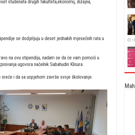
eset studenata drugih fakulteta,ekonomij, dizajna,
ipendije se dodjeljuju u deset jednakih mjesečnih rata u
13
pravo na ovu stipendiju, nadam se da će vam pomoći u
pisivanja ugovora načelnik Sabahudin Klisura.
o sreće i da sa uspjehom završe svoje školovanje.
Maha