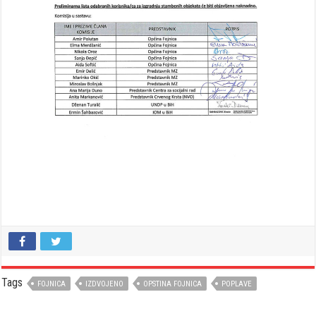
Tags
FOJNICA
IZDVOJENO
OPSTINA FOJNICA
POPLAVE