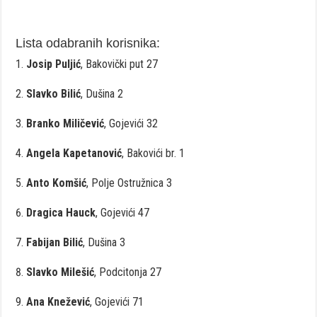
Lista odabranih korisnika:
Josip Puljić
, Bakovički put 27
Slavko Bilić
, Dušina 2
Branko Miličević
, Gojevići 32
Angela Kapetanović
, Bakovići br. 1
Anto Komšić
, Polje Ostružnica 3
Dragica Hauck
, Gojevići 47
Fabijan Bilić
, Dušina 3
Slavko Milešić
, Podcitonja 27
Ana Knežević
, Gojevići 71