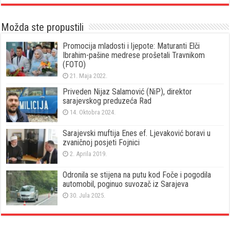
Možda ste propustili
Promocija mladosti i ljepote: Maturanti Elči
Ibrahim-pašine medrese prošetali Travnikom
(FOTO)
21. Maja 2022.
Priveden Nijaz Salamović (NiP), direktor
sarajevskog preduzeća Rad
14. Oktobra 2024.
Sarajevski muftija Enes ef. Ljevaković boravi u
zvaničnoj posjeti Fojnici
2. Aprila 2019.
Odronila se stijena na putu kod Foče i pogodila
automobil, poginuo suvozač iz Sarajeva
30. Jula 2025.