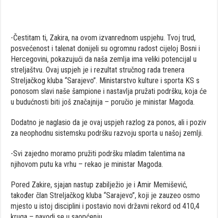
-Čestitam ti, Zakira, na ovom izvanrednom uspjehu. Tvoj trud,
posvećenost i talenat donijeli su ogromnu radost cijeloj Bosni i
Hercegovini, pokazujući da naša zemlja ima veliki potencijal u
streljaštvu. Ovaj uspjeh je i rezultat stručnog rada trenera
Streljačkog kluba “Sarajevo”. Ministarstvo kulture i sporta KS s
ponosom slavi naše šampione i nastavlja pružati podršku, koja će
u budućnosti biti još značajnija – poručio je ministar Magoda.
Dodatno je naglasio da je ovaj uspjeh razlog za ponos, ali i poziv
za neophodnu sistemsku podršku razvoju sporta u našoj zemlji.
-Svi zajedno moramo pružiti podršku mladim talentima na
njihovom putu ka vrhu – rekao je ministar Magoda.
Pored Zakire, sjajan nastup zabilježio je i Amir Memišević,
također član Streljačkog kluba “Sarajevo”, koji je zauzeo osmo
mjesto u istoj disciplini i postavio novi državni rekord od 410,4
kruga – navodi se u saopćenju.