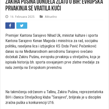
Zakira Pušina donijela zlato u BiH: Evropska
prvakinja se vratila kući
16. Februara 2025.
Aktuelno
Premijer Kantona Sarajevo Nihad Uk, ministar kulture i sporta
Kantona Sarajevo Kenan Magoda i ministrica za rad, socijalnu
politiku, raseljena lica i izbjeglice KS Enda Pavić Pečenković
danas su na Međunarodnom aerodromu Sarajevo svečano
dočekali Zakiru Pušinu, evropsku prvakinju u streljaštvu, koja je
ispisala historiju bh. sporta osvajanjem prve zlatne medalje za
našu zemlju na Evropskom prvenstvu.
Na takmičenju održanom u Tallinu, Zakira Pušina, reprezentativka
BiH i članica Streljačkog kluba “Sarajevo”, briljirala je u disciplini
zračna puška u konkurenciji U16.