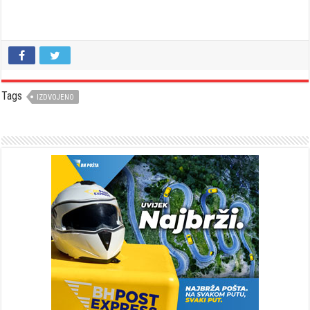
Tags
IZDVOJENO