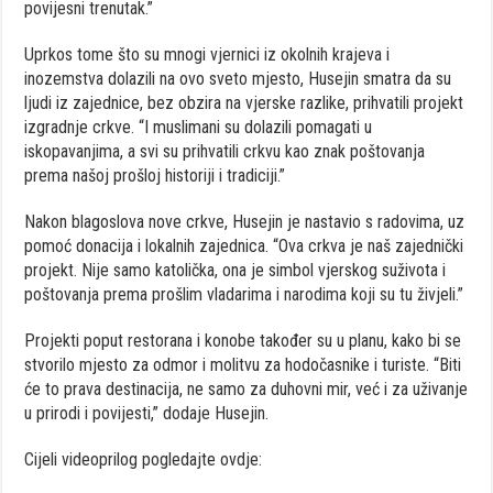
povijesni trenutak.”
Uprkos tome što su mnogi vjernici iz okolnih krajeva i
inozemstva dolazili na ovo sveto mjesto, Husejin smatra da su
ljudi iz zajednice, bez obzira na vjerske razlike, prihvatili projekt
izgradnje crkve. “I muslimani su dolazili pomagati u
iskopavanjima, a svi su prihvatili crkvu kao znak poštovanja
prema našoj prošloj historiji i tradiciji.”
Nakon blagoslova nove crkve, Husejin je nastavio s radovima, uz
pomoć donacija i lokalnih zajednica. “Ova crkva je naš zajednički
projekt. Nije samo katolička, ona je simbol vjerskog suživota i
poštovanja prema prošlim vladarima i narodima koji su tu živjeli.”
Projekti poput restorana i konobe također su u planu, kako bi se
stvorilo mjesto za odmor i molitvu za hodočasnike i turiste. “Biti
će to prava destinacija, ne samo za duhovni mir, već i za uživanje
u prirodi i povijesti,” dodaje Husejin.
Cijeli videoprilog pogledajte ovdje: