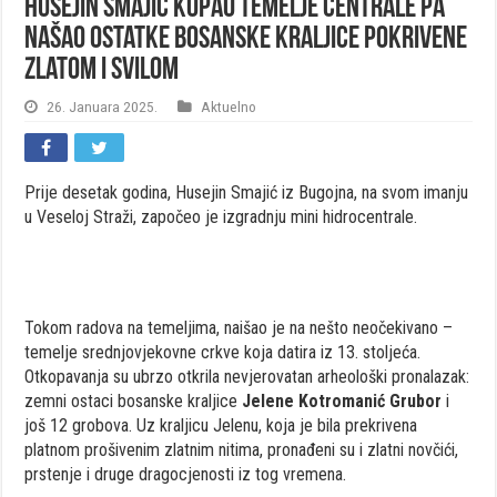
Husejin Smajić kopao temelje centrale pa
našao ostatke bosanske kraljice pokrivene
zlatom i svilom
26. Januara 2025.
Aktuelno
Prije desetak godina, Husejin Smajić iz Bugojna, na svom imanju
u Veseloj Straži, započeo je izgradnju mini hidrocentrale.
Tokom radova na temeljima, naišao je na nešto neočekivano –
temelje srednjovjekovne crkve koja datira iz 13. stoljeća.
Otkopavanja su ubrzo otkrila nevjerovatan arheološki pronalazak:
zemni ostaci bosanske kraljice
Jelene Kotromanić Grubor
i
još 12 grobova. Uz kraljicu Jelenu, koja je bila prekrivena
platnom prošivenim zlatnim nitima, pronađeni su i zlatni novčići,
prstenje i druge dragocjenosti iz tog vremena.