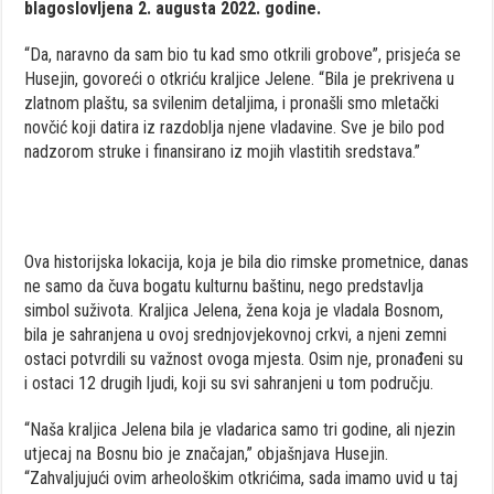
blagoslovljena 2. augusta 2022. godine.
“Da, naravno da sam bio tu kad smo otkrili grobove”, prisjeća se
Husejin, govoreći o otkriću kraljice Jelene. “Bila je prekrivena u
zlatnom plaštu, sa svilenim detaljima, i pronašli smo mletački
novčić koji datira iz razdoblja njene vladavine. Sve je bilo pod
nadzorom struke i finansirano iz mojih vlastitih sredstava.”
Ova historijska lokacija, koja je bila dio rimske prometnice, danas
ne samo da čuva bogatu kulturnu baštinu, nego predstavlja
simbol suživota. Kraljica Jelena, žena koja je vladala Bosnom,
bila je sahranjena u ovoj srednjovjekovnoj crkvi, a njeni zemni
ostaci potvrdili su važnost ovoga mjesta. Osim nje, pronađeni su
i ostaci 12 drugih ljudi, koji su svi sahranjeni u tom području.
“Naša kraljica Jelena bila je vladarica samo tri godine, ali njezin
utjecaj na Bosnu bio je značajan,” objašnjava Husejin.
“Zahvaljujući ovim arheološkim otkrićima, sada imamo uvid u taj