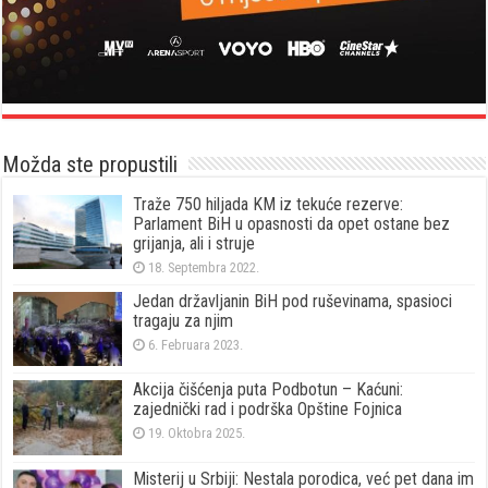
Možda ste propustili
Traže 750 hiljada KM iz tekuće rezerve:
Parlament BiH u opasnosti da opet ostane bez
grijanja, ali i struje
18. Septembra 2022.
Jedan državljanin BiH pod ruševinama, spasioci
tragaju za njim
6. Februara 2023.
Akcija čišćenja puta Podbotun – Kaćuni:
zajednički rad i podrška Opštine Fojnica
19. Oktobra 2025.
Misterij u Srbiji: Nestala porodica, već pet dana im