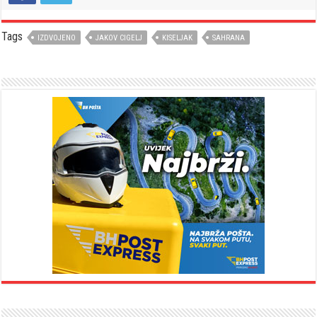
Tags
IZDVOJENO
JAKOV CIGELJ
KISELJAK
SAHRANA