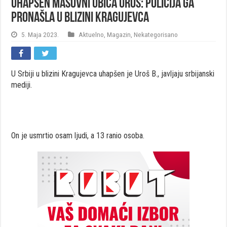
Uhapšen masovni ubica Uroš: Policija ga
pronašla u blizini Kragujevca
5. Maja 2023.
Aktuelno
,
Magazin
,
Nekategorisano
U Srbiji u blizini Kragujevca uhapšen je Uroš B., javljaju srbijanski
mediji.
On je usmrtio osam ljudi, a 13 ranio osoba.