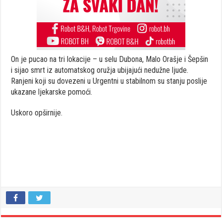
On je pucao na tri lokacije – u selu Dubona, Malo Orašje i Šepšin
i sijao smrt iz automatskog oružja ubijajući nedužne ljude.
Ranjeni koji su dovezeni u Urgentni u stabilnom su stanju poslije
ukazane ljekarske pomoći.
Uskoro opširnije.