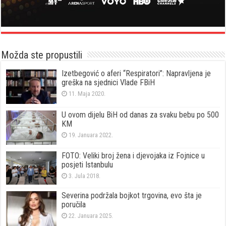
Možda ste propustili
Izetbegović o aferi “Respiratori”: Napravljena je
greška na sjednici Vlade FBiH
11. Maja 2020.
U ovom dijelu BiH od danas za svaku bebu po 500
KM
19. Januara 2022.
FOTO: Veliki broj žena i djevojaka iz Fojnice u
posjeti Istanbulu
3. Jula 2018.
Severina podržala bojkot trgovina, evo šta je
poručila
22. Januara 2025.