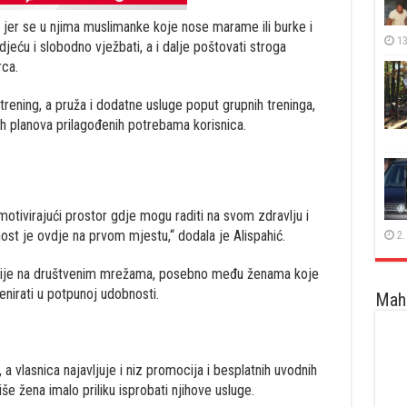
 jer se u njima muslimanke koje nose marame ili burke i
13
jeću i slobodno vježbati, a i dalje poštovati stroga
rca.
ening, a pruža i dodatne usluge poput grupnih treninga,
čkih planova prilagođenih potrebama korisnica.
motivirajući prostor gdje mogu raditi na svom zdravlju i
nost je ovdje na prvom mjestu,“ dodala je Alispahić.
2.
eakcije na društvenim mrežama, posebno među ženama koje
nirati u potpunoj udobnosti.
Maha
 a vlasnica najavljuje i niz promocija i besplatnih uvodnih
še žena imalo priliku isprobati njihove usluge.