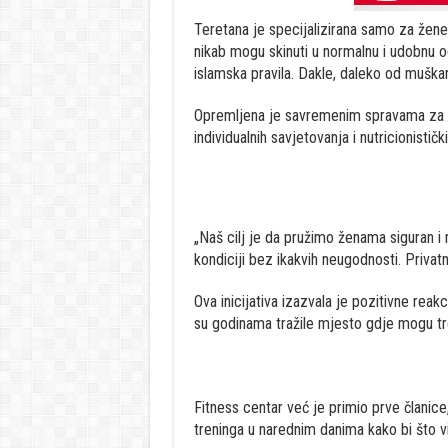
Teretana je specijalizirana samo za žene
nikab mogu skinuti u normalnu i udobnu od
islamska pravila. Dakle, daleko od muška
Opremljena je savremenim spravama za tr
individualnih savjetovanja i nutricionisti
„Naš cilj je da pružimo ženama siguran i 
kondiciji bez ikakvih neugodnosti. Privat
Ova inicijativa izazvala je pozitivne r
su godinama tražile mjesto gdje mogu tre
Fitness centar već je primio prve članice,
treninga u narednim danima kako bi što vi