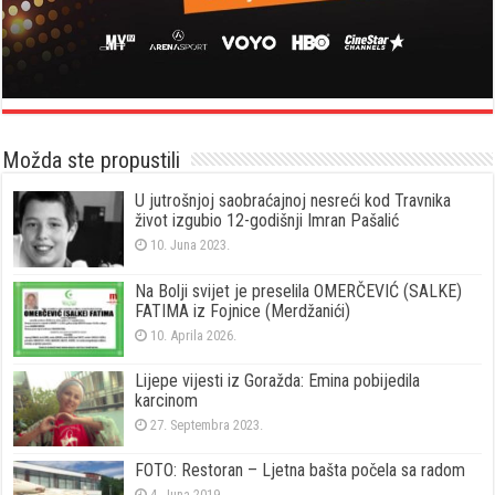
Možda ste propustili
U jutrošnjoj saobraćajnoj nesreći kod Travnika
život izgubio 12-godišnji Imran Pašalić
10. Juna 2023.
Na Bolji svijet je preselila OMERČEVIĆ (SALKE)
FATIMA iz Fojnice (Merdžanići)
10. Aprila 2026.
Lijepe vijesti iz Goražda: Emina pobijedila
karcinom
27. Septembra 2023.
FOTO: Restoran – Ljetna bašta počela sa radom
4. Juna 2019.