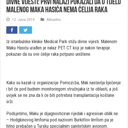
Divne vijesti: Prvi nalazi pokazali da u tijelu
malenog Maka Hasića nema ćelija raka
12. Juna 2019.
Aktuelno
Iz istanbulske klinike Medical Park stižu divne vijesti. Malenom
Maku Hasiću urađen je nalaz PET CT koji je nakon terapije
pokazao da su sve ćelije raka potpuno uništene.
Kako su kazali iz organizacije Pomozi.ba, Mak nastavlja liječenje
i bit će pod budnim monitoringom stručnjaka iz te oblasti, a još
uvijek se ne zna da li će biti potrebna transplantacija koštane
srži.
Podsjetimo, Maku je dijagnosticiran rijedak i agresivan oblik ne
– Hodgkinovog limfoma pod nazivom Burkittov limfom pa je
hitno prebačen u Tursku specijalnim sanitetskim avionom.