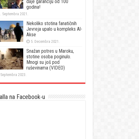
daje garanciju od 100
godina!
. Septembra 2021.
Nekoliko stotina fanatičnih
Jevreja upalo u kompleks Al-
Akse
5. Decembra 2021.
Snažan potres u Maroku,
stotine osoba poginulo.
Mnogi su još pod
ruševinama (VIDEO)
 Septembra 2023.
lla na Facebook-u