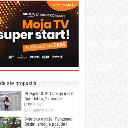
a ste propustili
Presjek COVID stanja u BiH:
Nije dobro, 22 osobe
preminule
9. Septembra 2021.
Svjetsko a naše: Penzioner
Besim izrađuje posuđe i