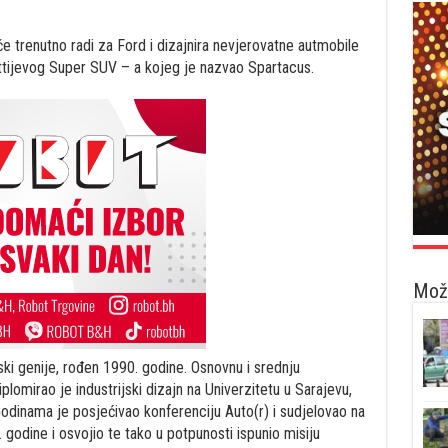
 trenutno radi za Ford i dizajnira nevjerovatne autmobile
attijevog Super SUV – a kojeg je nazvao Spartacus.
Možd
ki genije, rođen 1990. godine. Osnovnu i srednju
omirao je industrijski dizajn na Univerzitetu u Sarajevu,
Godinama je posjećivao konferenciju Auto(r) i sudjelovao na
godine i osvojio te tako u potpunosti ispunio misiju