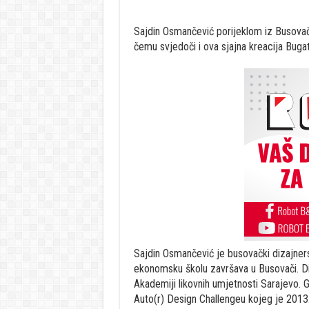
Sajdin Osmančević porijeklom iz Busovače
čemu svjedoči i ova sjajna kreacija Bug
Sajdin Osmančević je busovački dizajners
ekonomsku školu završava u Busovači. Dipl
Akademiji likovnih umjetnosti Sarajevo. 
Auto(r) Design Challengeu kojeg je 2013. 