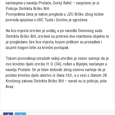
nastanjena u naselju Prutače, Gornji Rahić – saopćeno je iz
Policije Distrikta Brčko BiH.
Povrijeđena žena je nakon pregleda u JZU Brčko zbog težine
povreda upućena u UKC Tuzla i životno je ugrožena.
Na licu mjesta izvršen je uviđaj, a po naredbi Osnovnog suda
Distrikta Brčko BiH, izvršeni su pretresi dva stambena objekta te
je pregledano šire lice mjesta, kojom prilikom su pronađeni i
izuzeti tragovi bitni za krivični postupak.
Tokom provođenja istražnih radnji utvrđen je osnov sumnje da je
ovo krivično djelo izvršio H. O. (34), rođen u Bijeljini, nastanjen u
naselju Prutače. On je lišen slobode zbog osnova sumnje da je
počinio krivično djelo ubistvo iz člana 163., a u vezi s članom 28.
Krivičnog zakona Distrikta Brčko BiH – naveli su iz policije, piše
Avaz.