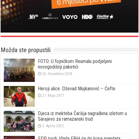
Možda ste propustili
FOTO: U fojničkom Reumalu podjeljeni
novogodišnji paketići
26. Decembra 2018.
Heroji ulice: Dževad Mujkanović – Ćefte
27. Maja 2017.
Djeca iz mekteba Čaršija nagrađena izletom u
Sarajevo za ramazanski trud
5. Aprila 2025.
SDP tvrdi: Vlada FBiH će do kraja mandata