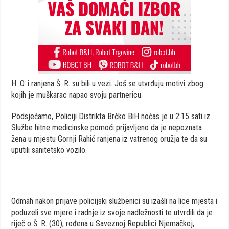
H. O. i ranjena Š. R. su bili u vezi. Još se utvrđuju motivi zbog
kojih je muškarac napao svoju partnericu.
Podsjećamo, Policiji Distrikta Brčko BiH noćas je u 2:15 sati iz
Službe hitne medicinske pomoći prijavljeno da je nepoznata
žena u mjestu Gornji Rahić ranjena iz vatrenog oružja te da su
uputili sanitetsko vozilo.
Odmah nakon prijave policijski službenici su izašli na lice mjesta i
poduzeli sve mjere i radnje iz svoje nadležnosti te utvrdili da je
riječ o Š. R. (30), rođena u Saveznoj Republici Njemačkoj,