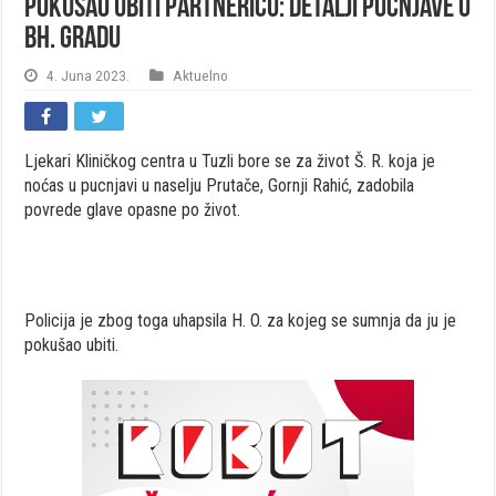
Pokušao ubiti partnericu: Detalji pucnjave u
bh. gradu
4. Juna 2023.
Aktuelno
Ljekari Kliničkog centra u Tuzli bore se za život Š. R. koja je
noćas u pucnjavi u naselju Prutače, Gornji Rahić, zadobila
povrede glave opasne po život.
Policija je zbog toga uhapsila H. O. za kojeg se sumnja da ju je
pokušao ubiti.