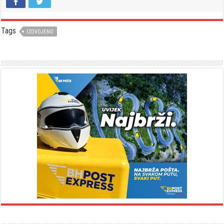
Tags
IZDVOJENO