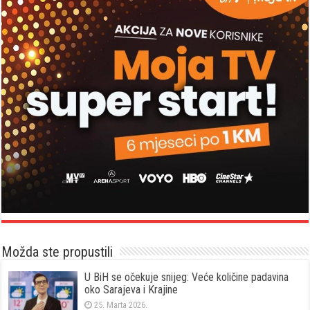
Možda ste propustili
U BiH se očekuje snijeg: Veće količine padavina
oko Sarajeva i Krajine
25. Marta 2026.