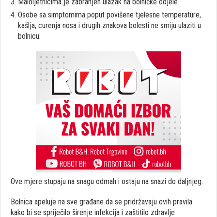
Maloljetnicima je zabranjen ulazak na bolničke odjele.
Osobe sa simptomima poput povišene tjelesne temperature,
kašlja, curenja nosa i drugih znakova bolesti ne smiju ulaziti u
bolnicu.
Ove mjere stupaju na snagu odmah i ostaju na snazi do daljnjeg.
Bolnica apeluje na sve građane da se pridržavaju ovih pravila
kako bi se spriječilo širenje infekcija i zaštitilo zdravlje