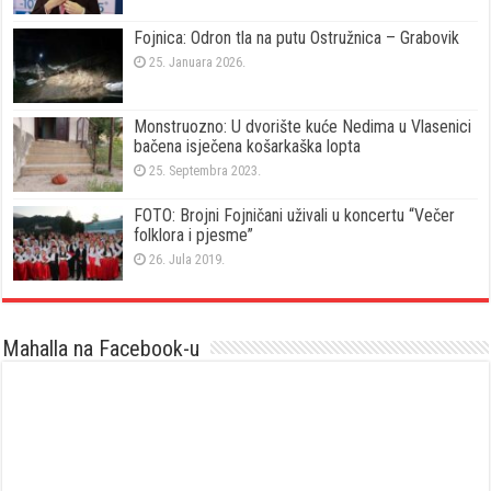
Fojnica: Odron tla na putu Ostružnica – Grabovik
25. Januara 2026.
Monstruozno: U dvorište kuće Nedima u Vlasenici
bačena isječena košarkaška lopta
25. Septembra 2023.
FOTO: Brojni Fojničani uživali u koncertu “Večer
folklora i pjesme”
26. Jula 2019.
Mahalla na Facebook-u