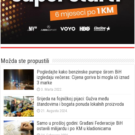
Možda ste propustili
Pogledajte kako benzinske pumpe širom BiH
izgledaju večeras: Cijena goriva bi mogla ići iznad
3 marke
3. Marta 2022.
Srijeda na fojničkoj pijaci: Gužva među
štandovima i bogata ponuda lokalnih proizvoda
21. Augusta 2024.
Samo u prošloj godini: Građani Federacije BiH
ostavili milijardu i po KM u kladionicama