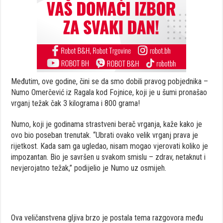
Međutim, ove godine, čini se da smo dobili pravog pobjednika –
Numo Omerčević iz Ragala kod Fojnice, koji je u šumi pronašao
vrganj težak čak 3 kilograma i 800 grama!
Numo, koji je godinama strastveni berač vrganja, kaže kako je
ovo bio poseban trenutak. “Ubrati ovako velik vrganj prava je
rijetkost. Kada sam ga ugledao, nisam mogao vjerovati koliko je
impozantan. Bio je savršen u svakom smislu – zdrav, netaknut i
nevjerojatno težak,” podijelio je Numo uz osmijeh.
Ova veličanstvena gljiva brzo je postala tema razgovora među