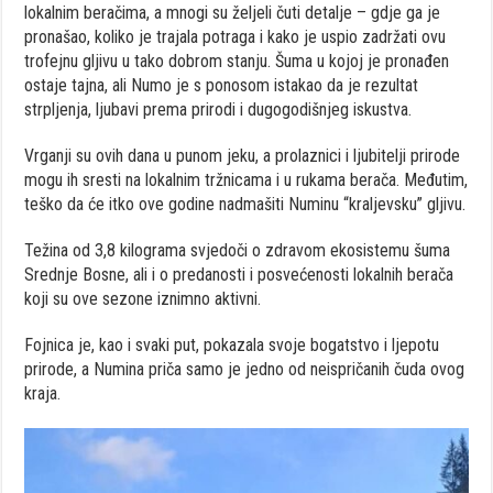
lokalnim beračima, a mnogi su željeli čuti detalje – gdje ga je
pronašao, koliko je trajala potraga i kako je uspio zadržati ovu
trofejnu gljivu u tako dobrom stanju. Šuma u kojoj je pronađen
ostaje tajna, ali Numo je s ponosom istakao da je rezultat
strpljenja, ljubavi prema prirodi i dugogodišnjeg iskustva.
Vrganji su ovih dana u punom jeku, a prolaznici i ljubitelji prirode
mogu ih sresti na lokalnim tržnicama i u rukama berača. Međutim,
teško da će itko ove godine nadmašiti Numinu “kraljevsku” gljivu.
Težina od 3,8 kilograma svjedoči o zdravom ekosistemu šuma
Srednje Bosne, ali i o predanosti i posvećenosti lokalnih berača
koji su ove sezone iznimno aktivni.
Fojnica je, kao i svaki put, pokazala svoje bogatstvo i ljepotu
prirode, a Numina priča samo je jedno od neispričanih čuda ovog
kraja.