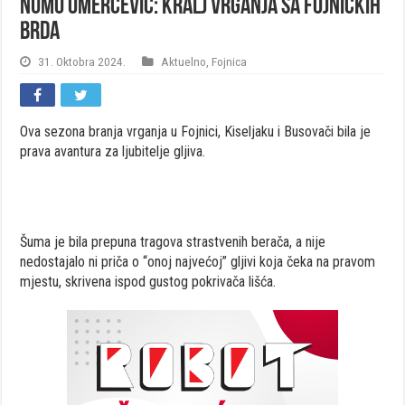
Numo Omerčević: Kralj vrganja sa fojničkih
brda
31. Oktobra 2024.
Aktuelno
,
Fojnica
Ova sezona branja vrganja u Fojnici, Kiseljaku i Busovači bila je
prava avantura za ljubitelje gljiva.
Šuma je bila prepuna tragova strastvenih berača, a nije
nedostajalo ni priča o “onoj najvećoj” gljivi koja čeka na pravom
mjestu, skrivena ispod gustog pokrivača lišća.