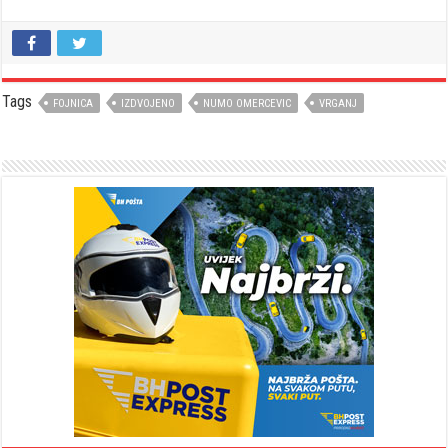
Tags
FOJNICA
IZDVOJENO
NUMO OMERCEVIC
VRGANJ