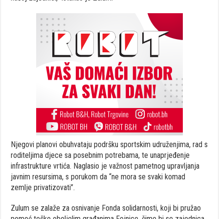
Njegovi planovi obuhvataju podršku sportskim udruženjima, rad s
roditeljima djece sa posebnim potrebama, te unaprjeđenje
infrastrukture vrtića. Naglasio je važnost pametnog upravljanja
javnim resursima, s porukom da “ne mora se svaki komad
zemlje privatizovati”.
Zulum se zalaže za osnivanje Fonda solidarnosti, koji bi pružao
pomoć teško oboljelim građanima Fojnice, čime bi se zajednica