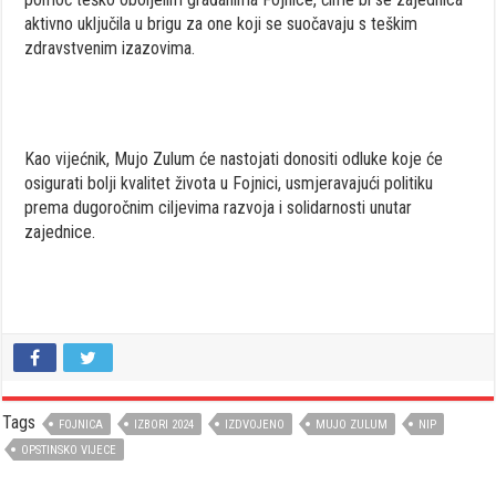
aktivno uključila u brigu za one koji se suočavaju s teškim
zdravstvenim izazovima.
Kao vijećnik, Mujo Zulum će nastojati donositi odluke koje će
osigurati bolji kvalitet života u Fojnici, usmjeravajući politiku
prema dugoročnim ciljevima razvoja i solidarnosti unutar
zajednice.
Tags
FOJNICA
IZBORI 2024
IZDVOJENO
MUJO ZULUM
NIP
OPSTINSKO VIJECE