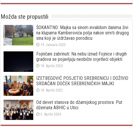
Možda ste propustili
ŠOKANTNO: Majka sa sinom invalidom danima živi
na klupama Kamberovića polja nakon smrti drugog
sina koji je izdržavao porodicu
19. Januara 2023.
Fojničani zabrinuti: Na nebu iznad Fojnice i drugih
gradova se pojavljuju neobični svjetleći objekti
18. Aprila 2020.
IZETBEGOVIĆ POSJETIO SREBRENICU I DOŽIVIO
SRDAČAN DOČEK SREBRENIČKIH MAJKI
18. Aprila 2022.
Od devet stanova do džamijskog prostora: Put
džemata ABHIC u Utici
3. Aprila 2024.