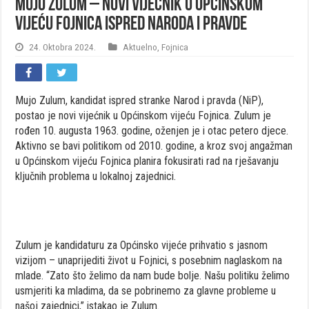
Mujo Zulum – novi vijećnik u Općinskom
vijeću Fojnica ispred Naroda i Pravde
24. Oktobra 2024.
Aktuelno
,
Fojnica
Mujo Zulum, kandidat ispred stranke Narod i pravda (NiP),
postao je novi vijećnik u Općinskom vijeću Fojnica. Zulum je
rođen 10. augusta 1963. godine, oženjen je i otac petero djece.
Aktivno se bavi politikom od 2010. godine, a kroz svoj angažman
u Općinskom vijeću Fojnica planira fokusirati rad na rješavanju
ključnih problema u lokalnoj zajednici.
Zulum je kandidaturu za Općinsko vijeće prihvatio s jasnom
vizijom – unaprijediti život u Fojnici, s posebnim naglaskom na
mlade. “Zato što želimo da nam bude bolje. Našu politiku želimo
usmjeriti ka mladima, da se pobrinemo za glavne probleme u
našoj zajednici,” istakao je Zulum.