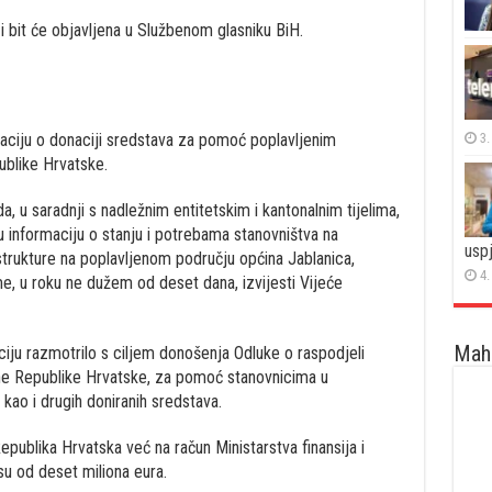
 bit će objavljena u Službenom glasniku BiH.
3.
maciju o donaciji sredstava za pomoć poplavljenim
ublike Hrvatske.
, u saradnji s nadležnim entitetskim i kantonalnim tijelima,
u informaciju o stanju i potrebama stanovništva na
uspj
strukture na poplavljenom području općina Jablanica,
4.
ome, u roku ne dužem od deset dana, izvijesti Vijeće
Maha
ciju razmotrilo s ciljem donošenja Odluke o raspodjeli
ane Republike Hrvatske, za pomoć stanovnicima u
ao i drugih doniranih sredstava.
epublika Hrvatska već na račun Ministarstva finansija i
su od deset miliona eura.