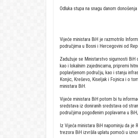
Odluka stupa na snagu danom donošenja i
Vijeće ministara BiH je razmotrilo Infor
područjima u Bosni i Hercegovini od Rep
Zadužuje se Ministarstvo sigurnosti BiH da
kao i lokalnim zajednicama, pripremi hitn
poplavljenom području, kao i stanju infra
Konjic, Kreševo, Kiseljak i Fojnica i o t
ministara BiH.
Vijeće ministara BiH potom bi tu informa
sredstava iz doniranih sredstava od str
područjima pogođenim poplavama u BiH, k
Iz Vijeća ministara BiH napominju da je R
trezora BiH izvršila uplatu pomoći u izno