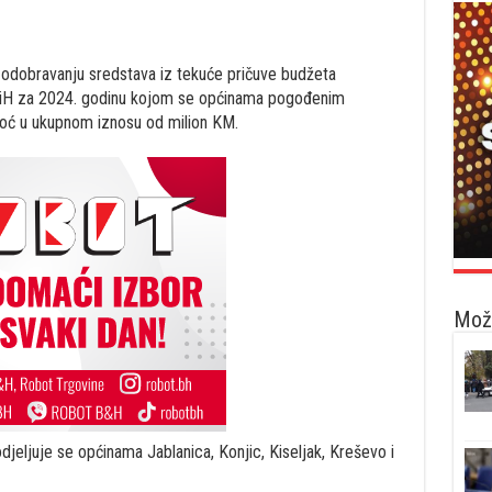
o odobravanju sredstava iz tekuće pričuve budžeta
 BiH za 2024. godinu kojom se općinama pogođenim
oć u ukupnom iznosu od milion KM.
Možd
eljuje se općinama Jablanica, Konjic, Kiseljak, Kreševo i