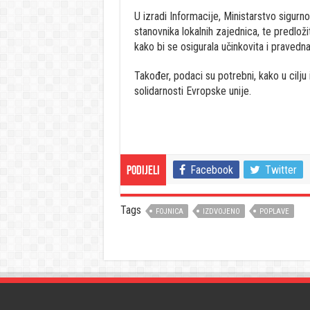
U izradi Informacije, Ministarstvo sigurn
stanovnika lokalnih zajednica, te predlož
kako bi se osigurala učinkovita i pravedn
Također, podaci su potrebni, kako u cilju i
solidarnosti Evropske unije.
Facebook
Twitter
Podijeli
Tags
FOJNICA
IZDVOJENO
POPLAVE