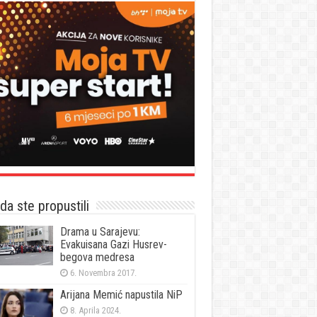
a ste propustili
Drama u Sarajevu:
Evakuisana Gazi Husrev-
begova medresa
6. Novembra 2017.
Arijana Memić napustila NiP
8. Aprila 2024.