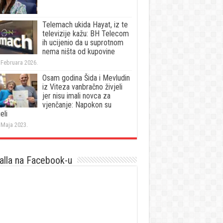
Telemach ukida Hayat, iz te
televizije kažu: BH Telecom
ih ucijenio da u suprotnom
nema ništa od kupovine
 Februara 2026.
Osam godina Šida i Mevludin
iz Viteza vanbračno živjeli
jer nisu imali novca za
vjenčanje: Napokon su
eli
 Maja 2023.
lla na Facebook-u