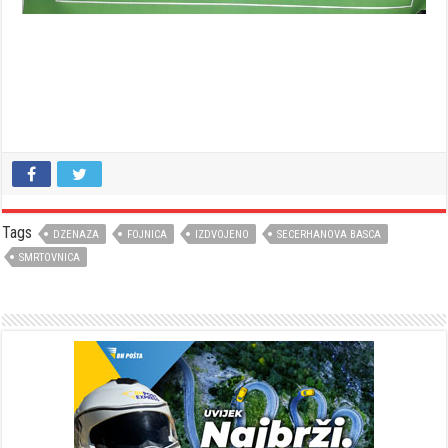
Tags
DZENAZA
FOJNICA
IZDVOJENO
SECERHANOVA BASCA
SMRTOVNICA