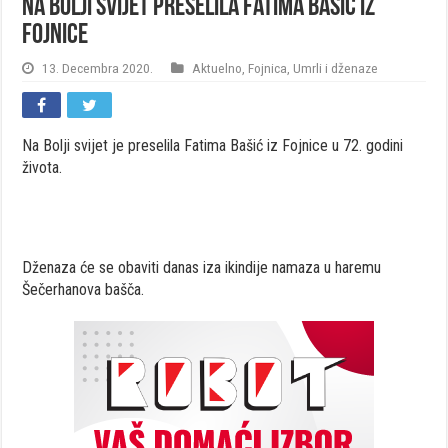
Na Bolji svijet preselila Fatima Bašić iz
Fojnice
13. Decembra 2020.
Aktuelno
,
Fojnica
,
Umrli i dženaze
Na Bolji svijet je preselila Fatima Bašić iz Fojnice u 72. godini
života.
Dženaza će se obaviti danas iza ikindije namaza u haremu
Šečerhanova bašča.