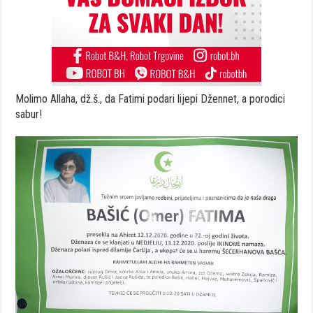
Molimo Allaha, dž.š., da Fatimi podari lijepi Džennet, a porodici
sabur!