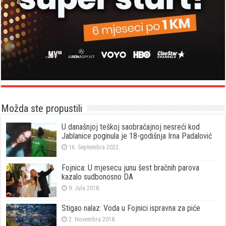
Možda ste propustili
U današnjoj teškoj saobraćajnoj nesreći kod
Jablanice poginula je 18-godišnja Irna Padalović
16. Septembra 2022.
Fojnica: U mjesecu junu šest bračnih parova
kazalo sudbonosno DA
9. Jula 2018.
Stigao nalaz: Voda u Fojnici ispravna za piće
2. Novembra 2018.