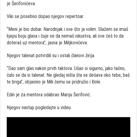
je Šerifovićeva.
Viki se posebno dopao njegov repertoar.
“Meni je bio dobar. Narodnjak i sve što ja volim. Slažem se imaš
lijepu boju glasa i čuje se da nemaš iskustva, ali sve ćeš to da
doteraš uz mentora”, jasna je Miljkovićeva.
Njegov talenat potvrdili su i ostali članovi žirija.
“Dao sam glas nakon prvih taktova. Ušao si sigurno, jako tačno,
čulo se da si talenat. Ne gledaj ništa šta se dešava oko tebe, baš
te briga”, objasnio je Mili čemu se pridružio i Đole.
Edin je za mentora odabrao Mariju Šerifović.
Njegov nastup pogledajte u videu.