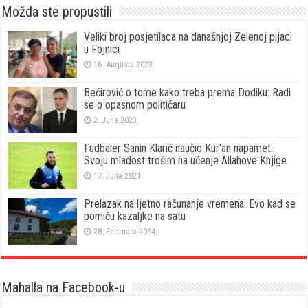
Možda ste propustili
Veliki broj posjetilaca na današnjoj Zelenoj pijaci
u Fojnici
16. Augusta 2023.
Bećirović o tome kako treba prema Dodiku: Radi
se o opasnom političaru
2. Juna 2023.
Fudbaler Sanin Klarić naučio Kur'an napamet:
Svoju mladost trošim na učenje Allahove Knjige
17. Juna 2021.
Prelazak na ljetno računanje vremena: Evo kad se
pomiču kazaljke na satu
28. Februara 2024.
Mahalla na Facebook-u