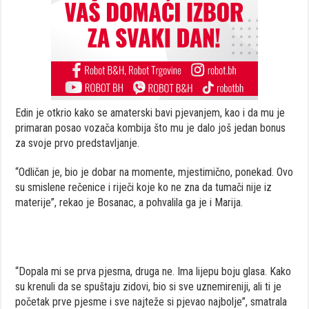
Edin je otkrio kako se amaterski bavi pjevanjem, kao i da mu je
primaran posao vozača kombija što mu je dalo još jedan bonus
za svoje prvo predstavljanje.
“Odličan je, bio je dobar na momente, mjestimično, ponekad. Ovo
su smislene rečenice i riječi koje ko ne zna da tumači nije iz
materije”, rekao je Bosanac, a pohvalila ga je i Marija.
“Dopala mi se prva pjesma, druga ne. Ima lijepu boju glasa. Kako
su krenuli da se spuštaju zidovi, bio si sve uznemireniji, ali ti je
početak prve pjesme i sve najteže si pjevao najbolje”, smatrala