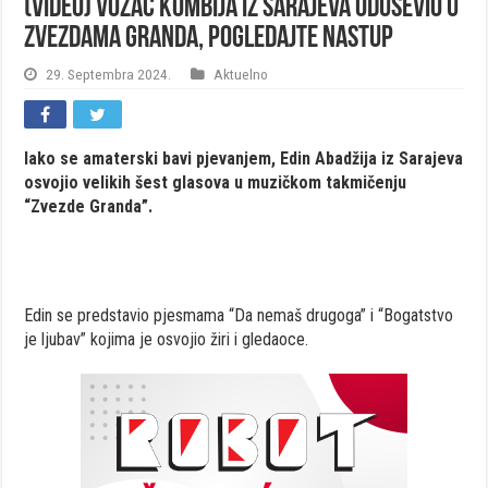
(VIDEO) Vozač kombija iz Sarajeva oduševio u
Zvezdama Granda, pogledajte nastup
29. Septembra 2024.
Aktuelno
Iako se amaterski bavi pjevanjem, Edin Abadžija iz Sarajeva
osvojio velikih šest glasova u muzičkom takmičenju
“Zvezde Granda”.
Edin se predstavio pjesmama “Da nemaš drugoga” i “Bogatstvo
je ljubav” kojima je osvojio žiri i gledaoce.